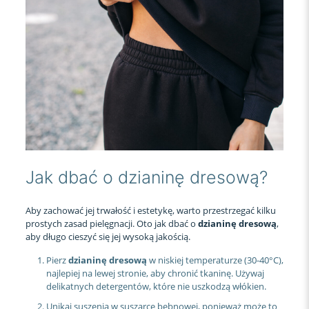
Jak dbać o dzianinę dresową?
Aby zachować jej trwałość i estetykę, warto przestrzegać kilku
prostych zasad pielęgnacji. Oto jak dbać o
dzianinę dresową
,
aby długo cieszyć się jej wysoką jakością.
Pierz
dzianinę dresową
w niskiej temperaturze (30-40°C),
najlepiej na lewej stronie, aby chronić tkaninę. Używaj
delikatnych detergentów, które nie uszkodzą włókien.
Unikaj suszenia w suszarce bębnowej, ponieważ może to