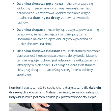
Dzianina dresowa pętelkowa
– charakteryzuje się
widocznymi pętelkami od strony wewnętrznej. Jest
przewiewna, komfortowa i dobrze wchłania wilgoć.
Idealna na
tkaniny na dresy
, zapewnia swobodę
ruchów.
Dzianina drapana
– ma miękką, puszystą powierzchnię,
co sprawia, że jest cieplejsza i bardziej przytulna.
Doskonała na chłodniejsze dni, często wybierana na
odzież dresową na zimę.
Dzianina dresowa z elastanem
– z elastanem zapewnia
elastyczność i lepsze dopasowanie do sylwetki. Materiał
ten nie krępuje ruchów, jest odporny na odkształcenia i
łatwiejszy w pielęgnacji.
Tkaniny na dres
z elastanem
cieszą się dużą popularnością, szczególnie w odzieży
sportowej.
Komfort i elastyczność to cechy charakterystyczne dla
dzianin
dresow
ych z elastanem. Należy pamiętać, że wybór zależy od
indywidualnych potrzeb, takich jak przewiewność czy ciepło.