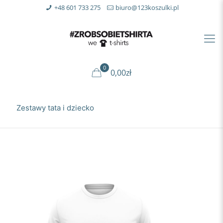
+48 601 733 275
biuro@123koszulki.pl
0
0,00zł
Zestawy tata i dziecko