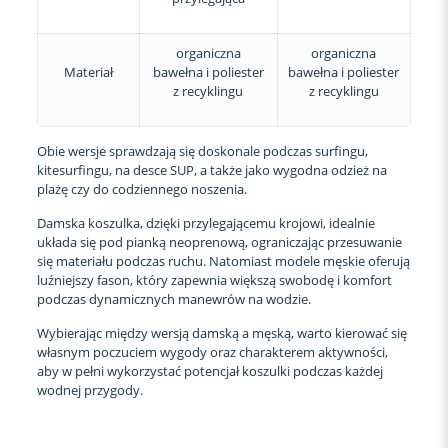
organiczna
organiczna
Materiał
bawełna i poliester
bawełna i poliester
z recyklingu
z recyklingu
Obie wersje sprawdzają się doskonale podczas surfingu,
kitesurfingu, na desce SUP, a także jako wygodna odzież na
plażę czy do codziennego noszenia.
Damska koszulka, dzięki przylegającemu krojowi, idealnie
układa się pod pianką neoprenową, ograniczając przesuwanie
się materiału podczas ruchu. Natomiast modele męskie oferują
luźniejszy fason, który zapewnia większą swobodę i komfort
podczas dynamicznych manewrów na wodzie.
Wybierając między wersją damską a męską, warto kierować się
własnym poczuciem wygody oraz charakterem aktywności,
aby w pełni wykorzystać potencjał koszulki podczas każdej
wodnej przygody.