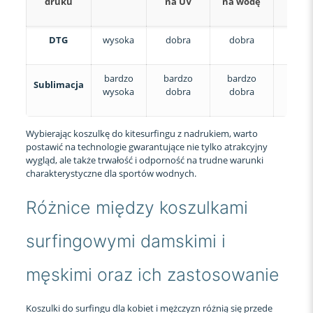
druku
na UV
na wodę
DTG
wysoka
dobra
dobra
t
bardzo
bardzo
bardzo
Sublimacja
t
wysoka
dobra
dobra
Wybierając koszulkę do kitesurfingu z nadrukiem, warto
postawić na technologie gwarantujące nie tylko atrakcyjny
wygląd, ale także trwałość i odporność na trudne warunki
charakterystyczne dla sportów wodnych.
Różnice między koszulkami
surfingowymi damskimi i
męskimi oraz ich zastosowanie
Koszulki do surfingu dla kobiet i mężczyzn różnią się przede