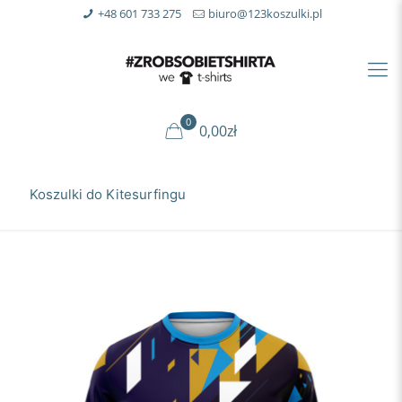
+48 601 733 275
biuro@123koszulki.pl
0
0,00zł
Koszulki do Kitesurfingu