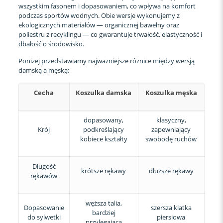
wszystkim fasonem i dopasowaniem, co wpływa na komfort
podczas sportów wodnych. Obie wersje wykonujemy z
ekologicznych materiałów — organicznej bawełny oraz
poliestru z recyklingu — co gwarantuje trwałość, elastyczność i
dbałość o środowisko.
Poniżej przedstawiamy najważniejsze różnice między wersją
damską a męską:
Cecha
Koszulka damska
Koszulka męska
dopasowany,
klasyczny,
Krój
podkreślający
zapewniający
kobiece kształty
swobodę ruchów
Długość
krótsze rękawy
dłuższe rękawy
rękawów
węższa talia,
Dopasowanie
szersza klatka
bardziej
do sylwetki
piersiowa
przylegająca