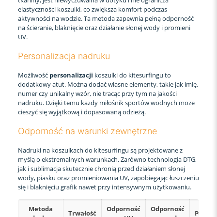
tkaniny, jest niewyczuwalna w dotyku i nie ogranicza
elastyczności koszulki, co zwiększa komfort podczas
aktywności na wodzie. Ta metoda zapewnia pełną odporność
na ścieranie, blaknięcie oraz działanie słonej wody i promieni
UV.
Personalizacja nadruku
Możliwość
personalizacji
koszulki do kitesurfingu to
dodatkowy atut. Można dodać własne elementy, takie jak imię,
numer czy unikalny wzór, nie tracąc przy tym na jakości
nadruku. Dzięki temu każdy miłośnik sportów wodnych może
cieszyć się wyjątkową i dopasowaną odzieżą.
Odporność na warunki zewnętrzne
Nadruki na koszulkach do kitesurfingu są projektowane z
myślą o ekstremalnych warunkach. Zarówno technologia DTG,
jak i sublimacja skutecznie chronią przed działaniem słonej
wody, piasku oraz promieniowania UV, zapobiegając łuszczeniu
się i blaknięciu grafik nawet przy intensywnym użytkowaniu.
Metoda
Odporność
Odporność
Trwałość
Person