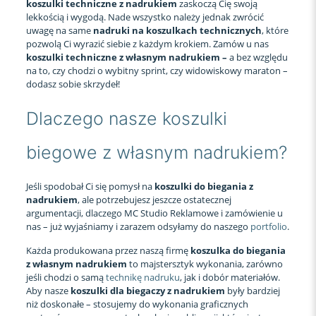
koszulki techniczne z nadrukiem
zaskoczą Cię swoją
lekkością i wygodą. Nade wszystko należy jednak zwrócić
uwagę na same
nadruki na koszulkach technicznych
, które
pozwolą Ci wyrazić siebie z każdym krokiem. Zamów u nas
koszulki techniczne z własnym nadrukiem –
a bez względu
na to, czy chodzi o wybitny sprint, czy widowiskowy maraton –
dodasz sobie skrzydeł!
Dlaczego nasze koszulki
biegowe z własnym nadrukiem?
Jeśli spodobał Ci się pomysł na
koszulki do biegania z
nadrukiem
, ale potrzebujesz jeszcze ostatecznej
argumentacji, dlaczego MC Studio Reklamowe i zamówienie u
nas – już wyjaśniamy i zarazem odsyłamy do naszego
portfolio
.
Każda produkowana przez naszą firmę
koszulka do biegania
z własnym nadrukiem
to majstersztyk wykonania, zarówno
jeśli chodzi o samą
technikę nadruku
, jak i dobór materiałów.
Aby nasze
koszulki dla biegaczy z nadrukiem
były bardziej
niż doskonałe – stosujemy do wykonania graficznych