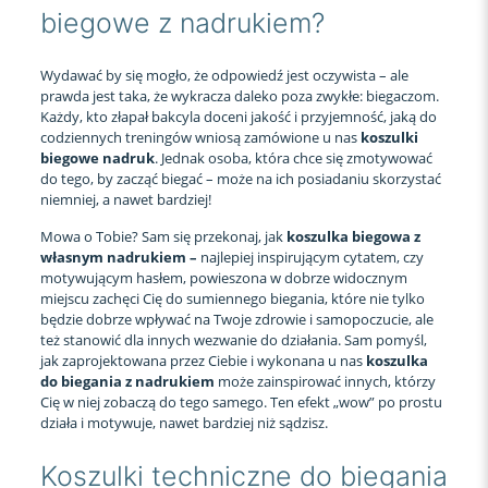
biegowe z nadrukiem?
Wydawać by się mogło, że odpowiedź jest oczywista – ale
prawda jest taka, że wykracza daleko poza zwykłe: biegaczom.
Każdy, kto złapał bakcyla doceni jakość i przyjemność, jaką do
codziennych treningów wniosą zamówione u nas
koszulki
biegowe nadruk
. Jednak osoba, która chce się zmotywować
do tego, by zacząć biegać – może na ich posiadaniu skorzystać
niemniej, a nawet bardziej!
Mowa o Tobie? Sam się przekonaj, jak
koszulka biegowa z
własnym nadrukiem –
najlepiej inspirującym cytatem, czy
motywującym hasłem, powieszona w dobrze widocznym
miejscu zachęci Cię do sumiennego biegania, które nie tylko
będzie dobrze wpływać na Twoje zdrowie i samopoczucie, ale
też stanowić dla innych wezwanie do działania. Sam pomyśl,
jak zaprojektowana przez Ciebie i wykonana u nas
koszulka
do biegania z nadrukiem
może zainspirować innych, którzy
Cię w niej zobaczą do tego samego. Ten efekt „wow” po prostu
działa i motywuje, nawet bardziej niż sądzisz.
Koszulki techniczne do biegania