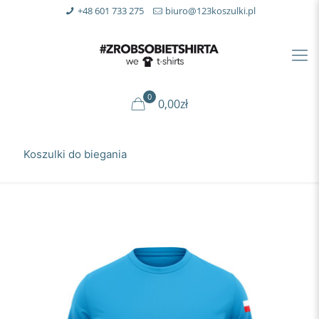
+48 601 733 275
biuro@123koszulki.pl
0
0,00zł
Koszulki do biegania