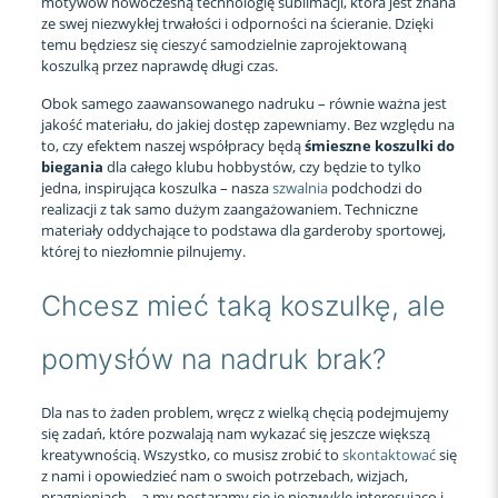
motywów nowoczesną technologię sublimacji, która jest znana
ze swej niezwykłej trwałości i odporności na ścieranie. Dzięki
temu będziesz się cieszyć samodzielnie zaprojektowaną
koszulką przez naprawdę długi czas.
Obok samego zaawansowanego nadruku – równie ważna jest
jakość materiału, do jakiej dostęp zapewniamy. Bez względu na
to, czy efektem naszej współpracy będą
śmieszne koszulki do
biegania
dla całego klubu hobbystów, czy będzie to tylko
jedna, inspirująca koszulka – nasza
szwalnia
podchodzi do
realizacji z tak samo dużym zaangażowaniem. Techniczne
materiały oddychające to podstawa dla garderoby sportowej,
której to niezłomnie pilnujemy.
Chcesz mieć taką koszulkę, ale
pomysłów na nadruk brak?
Dla nas to żaden problem, wręcz z wielką chęcią podejmujemy
się zadań, które pozwalają nam wykazać się jeszcze większą
kreatywnością. Wszystko, co musisz zrobić to
skontaktować
się
z nami i opowiedzieć nam o swoich potrzebach, wizjach,
pragnieniach – a my postaramy się je niezwykle interesująco i