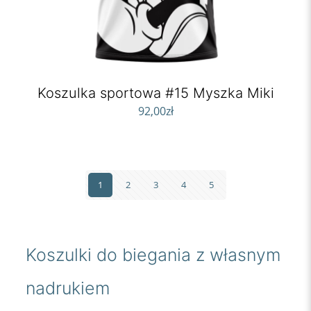
Koszulka sportowa #15 Myszka Miki
92,00
zł
1
2
3
4
5
Koszulki do biegania z własnym
nadrukiem