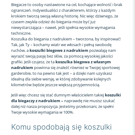
Biegacze to osoby nastawione na cel, kochające wolność i brak
ograniczeń. Indywidualiści z charakterem, którzy z każdym
krokiem tworzą swoją własną historię. Nic więc dziwnego, że
czasem zwykła odzież do biegania może być już
niewystarczająca – nawet, jeśli spełnia wysokie wymagania
techniczne.
Koszulka do biegania z nadrukiem – tworzona, by inspirować!
Tak, jak Ty – kochamy wiatr we włosach i pełną swobodę
ruchów, a
koszulki biegowe z nadrukiem
pozwalają nam
wyrazić swoją pasję bez słów, za pomocą wysokiej jakości
grafiki. Jeśli czujesz, że ta
koszulka biegowa z własnym
nadrukiem
powinna się znaleźć również w Twojej sportowej
garderobie, to na pewno tak jest – a dzięki nam uzyskasz
idealną dla siebie wersję, w której zdobywanie kolejnych
kilometrów będzie jeszcze większą przyjemnością.
Jeśli więc chcesz się stać dumnym właścicielem takiej
koszulki
dla biegaczy z nadrukiem –
naprawdę nie musisz szukać
dalej niż nasza propozycja. Jesteśmy przekonani, że spełni
Twoje wysokie wymagania w 100%.
Komu spodobają się koszulki