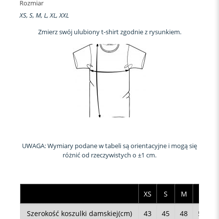
Rozmiar
XS, S, M, L, XL, XXL
Zmierz swój ulubiony t-shirt zgodnie z rysunkiem.
UWAGA: Wymiary podane w tabeli są orientacyjne i mogą się
różnić od rzeczywistych o ±1 cm.
XS
S
M
L
Szerokość koszulki damskiej(cm)
43
45
48
50