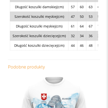
Długość koszulki damskiej(cm)
57
60
63
66
Szerokość koszulki męskiej(cm)
47
50
53
56
Długość koszulki męskiej(cm)
61
64
67
70
Szerokość koszulki dziecięcej(cm)
32
34
36
38
Długość koszulki dziecięcej(cm)
44
46
48
50
Podobne produkty