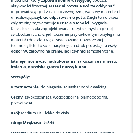
materiału, który
zapewni komfort i wygodę
podczas
aktywności fizycznej.
Materiał pozwala skórze oddychać
,
odprowadzając pot z ciała do zewnętrznej warstwy materiału i
umożliwiając
szybkie odparowanie potu
. Dzięki temu przez
cały trening zagwarantuje
uczucie suchości i wygodę.
Koszulka została zaprojektowana i uszyta z myślą o pełnej
swobodzie ruchów, jednocześnie przy całkowitym przyleganiu
materiału do ciała. Dzięki zastosowanej nowoczesnej
technologii druku sublimacyjnego, nadruk pozostaje
trwały i
odporny,
zarówno na pranie, jak i czynniki atmosferyczne.
Istnieje możliwość nadrukowania na koszulce numeru,
imienia, nazwiska gracza i nazwy klubu.
Szczegóły:
Przeznaczenie:
do biegania/ squasha/ nordic walking
Cechy:
szybkoschnąca, wodoodporna, plamoodporna,
przewiewna
Krój:
Medium Fit – lekko do ciała
Długość rękawa:
krótki
Materiał:
lekki, przewiewny, elastyczny, wyprodukowany w