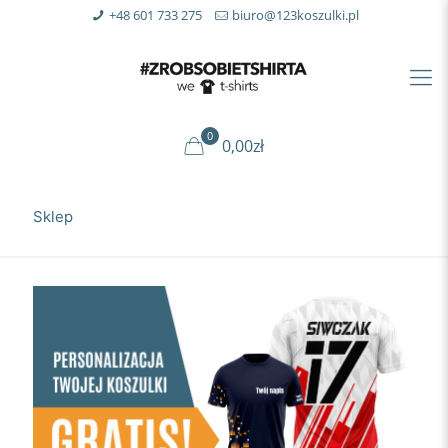
+48 601 733 275
biuro@123koszulki.pl
0
0,00zł
Sklep