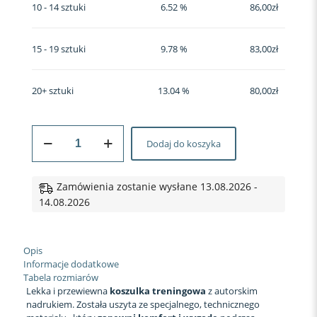
10 - 14 sztuki
6.52 %
86,00
zł
15 - 19 sztuki
9.78 %
83,00
zł
20+ sztuki
13.04 %
80,00
zł
ilość
Dodaj do koszyka
Koszulka
sportowa
#17
Keep
Zamówienia zostanie wysłane 13.08.2026 -
running
14.08.2026
Opis
Informacje dodatkowe
Tabela rozmiarów
Lekka i przewiewna
koszulka treningowa
z autorskim
nadrukiem. Została uszyta ze specjalnego, technicznego