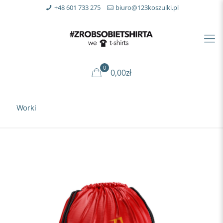
+48 601 733 275
biuro@123koszulki.pl
0
0,00zł
Worki