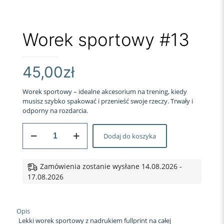
Worek sportowy #13
45,00
zł
Worek sportowy – idealne akcesorium na trening, kiedy
musisz szybko spakować i przenieść swoje rzeczy. Trwały i
odporny na rozdarcia.
ilość
Dodaj do koszyka
Worek
sportowy
#13
Zamówienia zostanie wysłane 14.08.2026 -
17.08.2026
Opis
Lekki worek sportowy z nadrukiem fullprint na całej