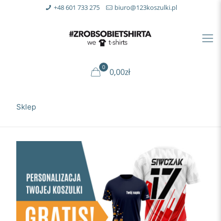
+48 601 733 275
biuro@123koszulki.pl
0
0,00zł
Sklep