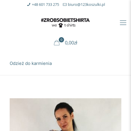
+48 601 733 275
biuro@123koszulki.pl
0
0,00zł
Odzież do karmienia