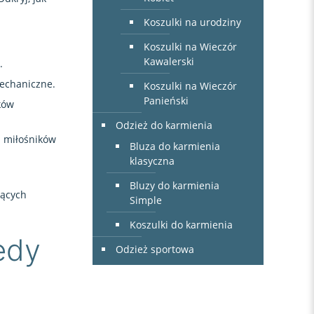
Koszulki na urodziny
Koszulki na Wieczór
Kawalerski
.
mechaniczne.
Koszulki na Wieczór
Panieński
ków
Odzież do karmienia
a miłośników
Bluza do karmienia
klasyczna
Bluzy do karmienia
jących
Simple
Koszulki do karmienia
edy
Odzież sportowa