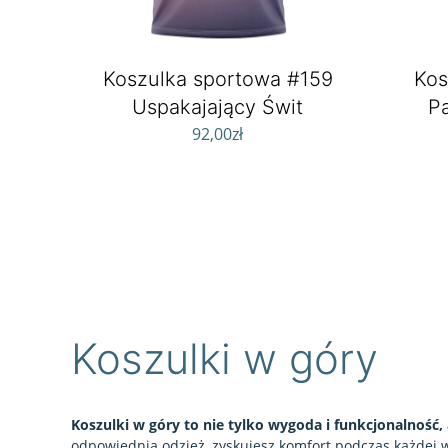
Koszulka sportowa #159
Kos
Uspakajający Świt
P
92,00
zł
Koszulki w góry
Koszulki w góry to nie tylko wygoda i funkcjonalność,
odpowiednią odzież, zyskujesz komfort podczas każdej