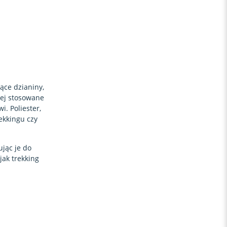
ące dzianiny,
iej stosowane
. Poliester,
rekkingu czy
jąc je do
jak trekking