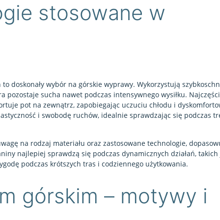
logie stosowane w
 to doskonały wybór na górskie wyprawy. Wykorzystują szybkoschn
óra pozostaje sucha nawet podczas intensywnego wysiłku. Najczęśc
rtuje pot na zewnątrz, zapobiegając uczuciu chłodu i dyskomfortowi
a elastyczność i swobodę ruchów, idealnie sprawdzając się podczas t
 uwagę na rodzaj materiału oraz zastosowane technologie, dopasowu
niny najlepiej sprawdzą się podczas dynamicznych działań, takich 
godę podczas krótszych tras i codziennego użytkowania.
em górskim – motywy i