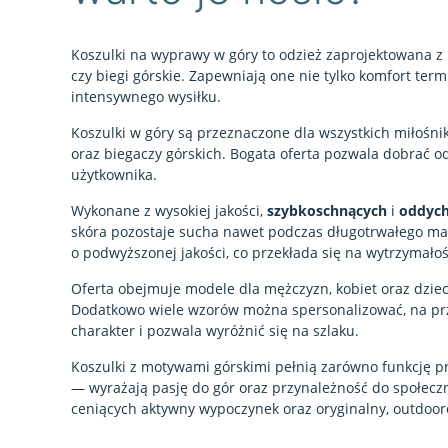
Koszulki na wyprawy w góry to odzież zaprojektowana z 
czy biegi górskie. Zapewniają one nie tylko komfort ter
intensywnego wysiłku.
Koszulki w góry są przeznaczone dla wszystkich miłośn
oraz biegaczy górskich. Bogata oferta pozwala dobrać 
użytkownika.
Wykonane z wysokiej jakości,
szybkoschnących
i
oddych
skóra pozostaje sucha nawet podczas długotrwałego mar
o podwyższonej jakości, co przekłada się na wytrzymał
Oferta obejmuje modele dla mężczyzn, kobiet oraz dzie
Dodatkowo wiele wzorów można spersonalizować, na przy
charakter i pozwala wyróżnić się na szlaku.
Koszulki z motywami górskimi pełnią zarówno funkcję pr
— wyrażają pasję do gór oraz przynależność do społecz
ceniących aktywny wypoczynek oraz oryginalny, outdooro