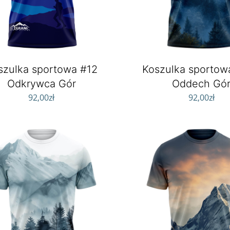
szulka sportowa #12
Koszulka sportow
Odkrywca Gór
Oddech Gó
92,00
zł
92,00
zł