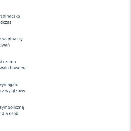
wspinaczka
odczas
po wspinaczy
kiwań
ki czemu
rwała bawełna
 wymagań.
lce wyjątkowy
 symboliczną
t dla osób