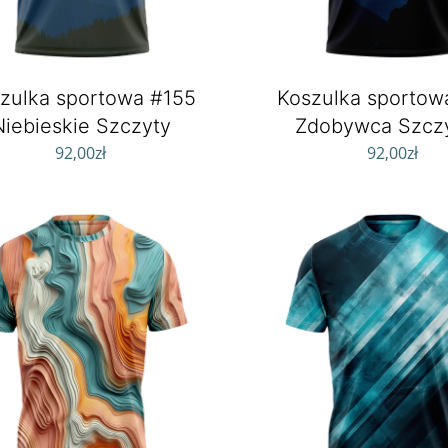
zulka sportowa #155
Koszulka sportow
Niebieskie Szczyty
Zdobywca Szcz
92,00
zł
92,00
zł