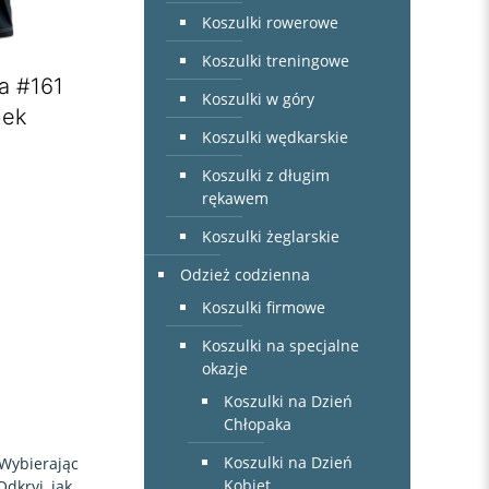
Koszulki rowerowe
Koszulki treningowe
a #161
Koszulki w góry
nek
Koszulki wędkarskie
Koszulki z długim
rękawem
Koszulki żeglarskie
Odzież codzienna
Koszulki firmowe
Koszulki na specjalne
okazje
Koszulki na Dzień
Chłopaka
Koszulki na Dzień
Wybierając
Kobiet
dkryj, jak