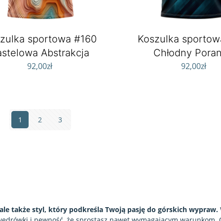
zulka sportowa #160
Koszulka sportow
astelowa Abstrakcja
Chłodny Pora
92,00
zł
92,00
zł
1
2
3
 ale także styl, który podkreśla Twoją pasję do górskich wypraw.
 wędrówki i pewność, że sprostasz nawet wymagającym warunkom. O