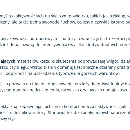
myślą o aktywnościach na świeżym powietrzu, takich jak trekking, 
miczny, ale także pełną swobodę ruchów, co jest niezwykle istotne p
ików aktywności outdoorowych – od turystów pieszych i trekkerów 
odzież dopasowaną do intensywności wysiłku i indywidualnych ocze
ających
materiałów koszulki skutecznie odprowadzają wilgoć, dzię
szu czy biegu. Wśród tkanin dominują techniczne dzianiny oraz t
ość i odporność na uszkodzenia typowe dla górskich warunków.
ci, co pozwala na idealne dopasowanie odzieży do indywidualnych
kład poprzez nadruk imienia, nazwiska czy logo, co nadaje koszu
aktyczną, zapewniając ochronę i komfort podczas aktywności, jak i
ności miłośników natury. Stanowią też doskonały pomysł na prezen
wy styl.