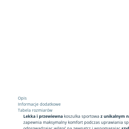
Opis
Informacje dodatkowe
Tabela rozmiarów
Lekka i przewiewna
koszulka sportowa
z unikalnym 
zapewnia maksymalny komfort podczas uprawiania spor
odprowadzając wilgoć na zewnątrz i wspomagając
szy