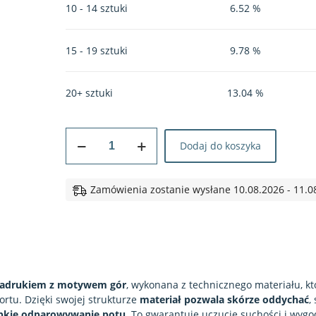
10 - 14 sztuki
6.52 %
15 - 19 sztuki
9.78 %
20+ sztuki
13.04 %
ilość
Dodaj do koszyka
Koszulka
sportowa
#155
Zamówienia zostanie wysłane 10.08.2026 - 11.0
Niebieskie
Szczyty
nadrukiem z motywem gór
, wykonana z technicznego materiału, kt
tu. Dzięki swojej strukturze
materiał pozwala skórze oddychać
,
bkie odparowywanie potu.
To gwarantuje uczucie suchości i wygo