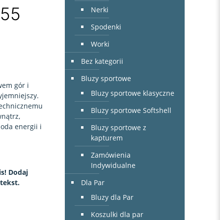
155
Nerki
Spodenki
Worki
Bez kategorii
Bluzy sportowe
wem gór i
Bluzy sportowe klasyczne
zyjemniejszy.
 technicznemu
Bluzy sportowe Softshell
nątrz,
oda energii i
Bluzy sportowe z
kapturem
Zamówienia
Indywidualne
s! Dodaj
Dla Par
tekst.
Bluzy dla Par
Koszulki dla par