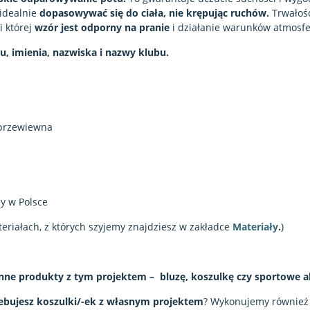
 idealnie
dopasowywać się do ciała, nie krępując ruchów.
Trwałoś
i której
wzór jest odporny na pranie
i działanie warunków atmosfe
, imienia, nazwiska i nazwy klubu.
przewiewna
y w Polsce
teriałach, z których szyjemy znajdziesz w zakładce
Materiały
.
)
nne produkty z tym projektem – bluzę, koszulkę czy sportowe a
ebujesz koszulki/-ek z własnym projektem
? Wykonujemy również