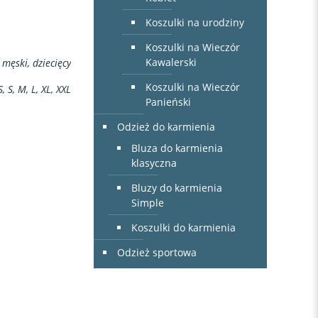
Koszulki na urodziny
Koszulki na Wieczór
Kawalerski
 męski, dziecięcy
Koszulki na Wieczór
S, S, M, L, XL, XXL
Panieński
Odzież do karmienia
Bluza do karmienia
klasyczna
Bluzy do karmienia
Simple
Koszulki do karmienia
Odzież sportowa