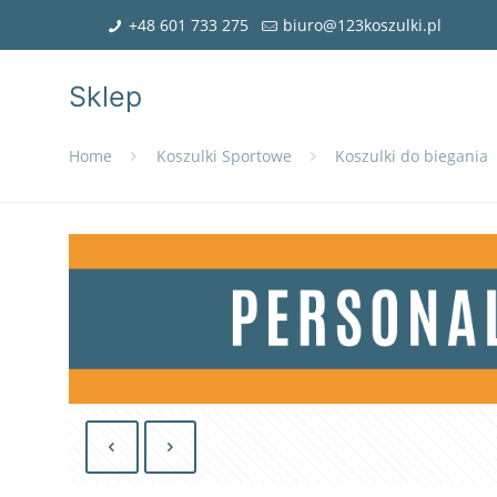
+48 601 733 275
biuro@123koszulki.pl
Sklep
Home
Koszulki Sportowe
Koszulki do biegania