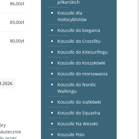
piłkarskich
86,00
zł
Koszulki dla
motocyklistów
83,00
zł
Koszulki do biegania
80,00
zł
Koszulki do Crossfitu
Koszulki do Kitesurfingu
Koszulki do Koszykówki
Koszulki do morsowania
8.2026
Koszulki do Nordic
Walkingu
Koszulki do siatkówki
Koszulki do Squasha
Koszulki Na Wesoło
óry
 skutecznie
Koszulki Polo
dy przez