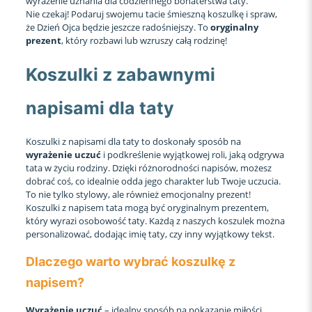
wyrażenie uznania dla codziennego bohaterstwa taty.
Nie czekaj! Podaruj swojemu tacie śmieszną koszulkę i spraw,
że Dzień Ojca będzie jeszcze radośniejszy. To
oryginalny
prezent
, który rozbawi lub wzruszy całą rodzinę!
Koszulki z zabawnymi
napisami dla taty
Koszulki z napisami dla taty to doskonały sposób na
wyrażenie uczuć
i podkreślenie wyjątkowej roli, jaką odgrywa
tata w życiu rodziny. Dzięki różnorodności napisów, możesz
dobrać coś, co idealnie odda jego charakter lub Twoje uczucia.
To nie tylko stylowy, ale również emocjonalny prezent!
Koszulki z napisem tata mogą być oryginalnym prezentem,
który wyrazi osobowość taty. Każdą z naszych koszulek można
personalizować, dodając imię taty, czy inny wyjątkowy tekst.
Dlaczego warto wybrać koszulkę z
napisem?
Wyrażenie uczuć
– idealny sposób na pokazanie miłości,