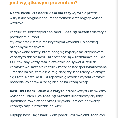
jest wyjątkowym prezentem?
Nasze koszulki z nadrukiem dla taty
wyróżnia przede
wszystkim oryginalność i różnorodność oraz bogaty wybór
wzorów:
koszulki ze śmiesznymi napisami –
idealny prezent
dla taty z
poczuciem humoru
stylowe grafiki z minimalistycznymi wzorami lub bardziej
ozdobnymi motywami
dedykowane teksty, które będą się kojarzyć tacierzyństwem
W naszym sklepie koszulki dostępne są w rozmiarach od S do
XXL, tak, aby każdy tata, niezależnie od sylwetki, czuł się
komfortowo. Każda z koszulek może zostać spersonalizowana
– można na niej zamieścić imię, datę czy inne teksty kojarzące
się z tatą. Nasze koszulki zapewniają również wysoki komfort
noszenia, co sprawia, że są idealne na każdą okazję.
Koszulki z nadrukiem dla taty
to przede wszystkim świetny
wybór na Dzień Ojca,
idealny prezent
urodzinowy czy inny
upominek, również bez okazji. Wywoła uśmiech na twarzy
każdego taty, niezależnie od wieku.
Kupując koszulkę z nadrukiem podarujesz swojemu tacie coś