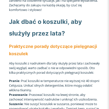
zarówno na codzienne sytuacje, jak i na specjalne wydarzenia.
Zachęcamy do zakupu na każdą okazję, by czuć się
komfortowo i stylowo!
Jak dbać o koszulki, aby
służyły przez lata?
Praktyczne porady dotyczące pielęgnacji
koszulek
Aby koszulki z nadrukiem dla taty służyły przez lata i zachowały
swój wygląd, warto zadbać o nie w odpowiedni sposób. Oto
kilka praktycznych porad dotyczących pielęgnacji koszulek:
Pranie
: Prać koszulki w temperaturze nie wyższej niż 40 stopni
Celsjusza. Unikać silnych detergentów, które mogą osłabić
włókna tkaniny.
Prasowanie
: Prasować koszulki na lewej stronie, aby
zachować intensywność nadruków i uniknąć ich uszkodzenia.
Suszenie
: Nie suszyć koszulek w suszarce, ponieważ może to
spowodować utratę kształtu i wyglądu. Zamiast tego, suszyć je