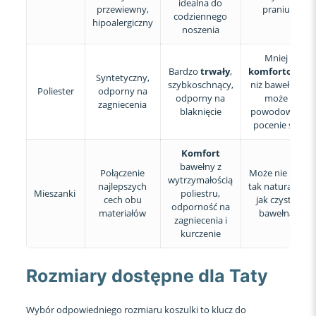
idealna do
przewiewny,
praniu
codziennego
hipoalergiczny
noszenia
Mniej
Bardzo
trwały
,
komfortowy
Syntetyczny,
szybkoschnący,
niż bawełna,
Poliester
odporny na
odporny na
może
zagniecenia
blaknięcie
powodować
pocenie się
Komfort
bawełny z
Połączenie
Może nie być
wytrzymałością
najlepszych
tak naturalny
Mieszanki
poliestru,
cech obu
jak czysta
odporność na
materiałów
bawełna
zagniecenia i
kurczenie
Rozmiary dostępne dla Taty
Wybór odpowiedniego rozmiaru koszulki to klucz do