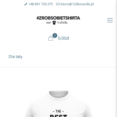
+48 601 733 275
biuro@123koszulki.pl
0
0,00zł
Dla taty