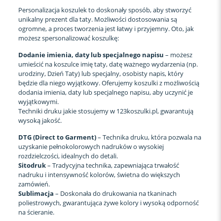
Personalizacja koszulek to doskonały sposób, aby stworzyć
unikalny prezent dla taty. Możliwości dostosowania są
ogromne, a proces tworzenia jest łatwy i przyjemny. Oto, jak
możesz spersonalizować koszulkę:
Dodanie imienia, daty lub specjalnego napisu
– możesz
umieścić na koszulce imię taty, datę ważnego wydarzenia (np.
urodziny, Dzień Taty) lub specjalny, osobisty napis, który
będzie dla niego wyjątkowy. Oferujemy koszulki z możliwością
dodania imienia, daty lub specjalnego napisu, aby uczynić je
wyjątkowymi.
Techniki druku jakie stosujemy w 123koszulki.pl, gwarantują
wysoką jakość.
DTG (Direct to Garment)
– Technika druku, która pozwala na
uzyskanie pełnokolorowych nadruków o wysokiej
rozdzielczości, idealnych do detali.
Sitodruk
– Tradycyjna technika, zapewniająca trwałość
nadruku i intensywność kolorów, świetna do większych
zamówień.
Sublimacja
– Doskonała do drukowania na tkaninach
poliestrowych, gwarantująca żywe kolory i wysoką odporność
na ścieranie.