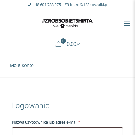
+48 601 733 275
biuro@123koszulki.pl
0
0,00zł
Moje konto
Logowanie
Wymagane
Nazwa użytkownika lub adres e-mail
*