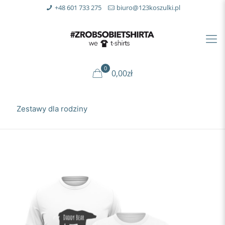
+48 601 733 275
biuro@123koszulki.pl
0
0,00zł
Zestawy dla rodziny