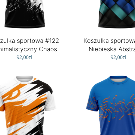
zulka sportowa #122
Koszulka sportow
nimalistyczny Chaos
Niebieska Abstr
92,00
zł
92,00
zł