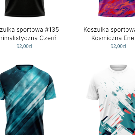
zulka sportowa #135
Koszulka sportow
nimalistyczna Czerń
Kosmiczna Ene
92,00
zł
92,00
zł