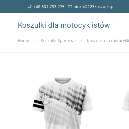
+48 601 733 275
biuro@123koszulki.pl
Koszulki dla motocyklistów
Home
Koszulki Sportowe
Koszulki dla motocykl