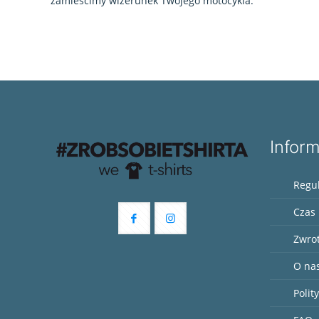
zamieścimy wizerunek Twojego motocykla.
Infor
Regu
Czas 
Zwro
O na
Polit