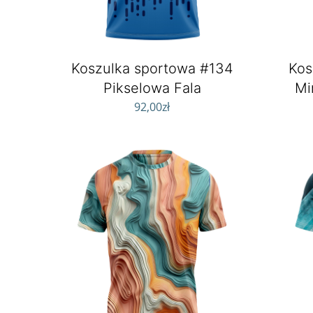
Koszulka sportowa #134
Kos
Pikselowa Fala
Mi
92,00
zł