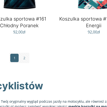
zulka sportowa #161
Koszulka sportowa #1
Chłodny Poranek
Energii
92,00
zł
92,00
zł
1
2
cyklistów
o Twój oryginalny wygląd podczas jazdy na motocyklu, ale również 
oszulki.pl możesz zamówić wysokiej jakości
męskie koszulki na mo