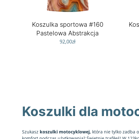
Koszulka sportowa #160
Kos
Pastelowa Abstrakcja
92,00
zł
Koszulki dla moto
Szukasz
koszulki motocyklowej,
która nie tylko zadba 
komfort podczas użytkowania? Świetnie trafiłeś! W 123k