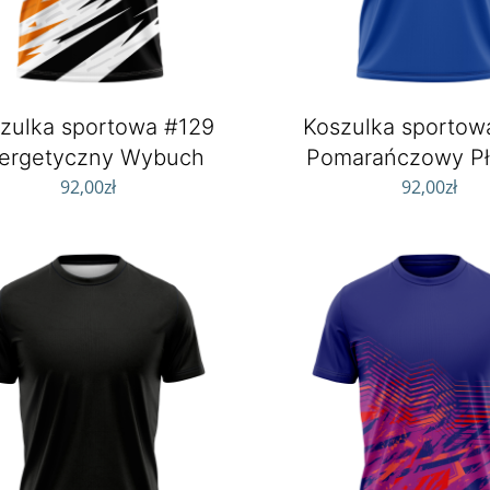
zulka sportowa #129
Koszulka sportow
ergetyczny Wybuch
Pomarańczowy P
92,00
zł
92,00
zł