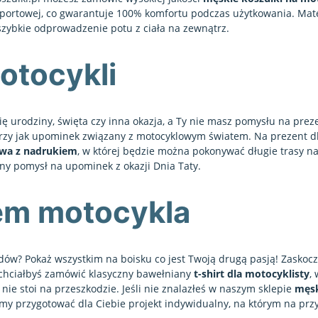
portowej, co gwarantuje 100% komfortu podczas użytkowania. Mater
szybkie odprowadzenie potu z ciała na zewnątrz.
otocykli
ię urodziny, święta czy inna okazja, a Ty nie masz pomysłu na pre
arzy jak upominek związany z motocyklowym światem. Na prezent d
wa z nadrukiem
, w której będzie można pokonywać długie trasy n
lny pomysł na upominek z okazji Dnia Taty.
em motocykla
dów? Pokaż wszystkim na boisku co jest Twoją drugą pasją! Zaskoc
 chciałbyś zamówić klasyczny bawełniany
t-shirt dla motocyklisty
,
ie stoi na przeszkodzie. Jeśli nie znalazłeś w naszym sklepie
męsk
my przygotować dla Ciebie projekt indywidualny, na którym na prz