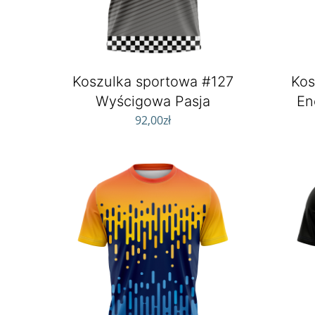
Koszulka sportowa #127
Kos
Wyścigowa Pasja
En
92,00
zł