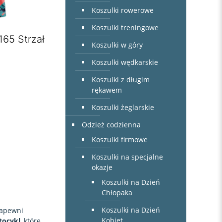
Koszulki rowerowe
Koszulki treningowe
65 Strzał
Koszulki w góry
Koszulki wędkarskie
Koszulki z długim
rękawem
Koszulki żeglarskie
Odzież codzienna
Koszulki firmowe
Koszulki na specjalne
okazje
Koszulki na Dzień
Chłopaka
Koszulki na Dzień
zapewni
Kobiet
tocykl
, które