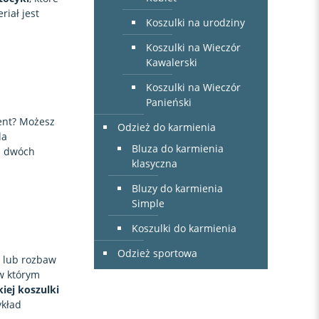
iał jest
Koszulki na urodziny
Koszulki na Wieczór
Kawalerski
Koszulki na Wieczór
Panieński
zent? Możesz
Odzież do karmienia
la
Bluza do karmienia
a dwóch
klasyczna
Bluzy do karmienia
Simple
Koszulki do karmienia
Odzież sportowa
z lub rozbaw
 w którym
iej koszulki
ykład