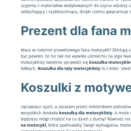
szyjemy z materiałów dedykowanych do szycia odzieży s
oddychający i szybkoschnący, dzięki czemu gwarantuje 
Prezent dla fana m
Masz w rodzinie prawdziwego fana motocykli? Zbliżają s
być pewien, że nic tak nie wywoła uśmiechu na jego tw
motocyklisty świetnie sprawdzi się
koszulka motocyklo
kółkach.
Koszulka dla taty motocyklisty
to z kolei idea
Koszulki z motyw
Uprawiasz sport, a zarazem jesteś miłośnikiem jednośla
wszystkich dookoła
koszulką dla motocyklisty
. A może
będziesz mógł chodzić na co dzień z dumą? Również nic n
na motocykl
, która spełniałaby Twoje wymagania, może