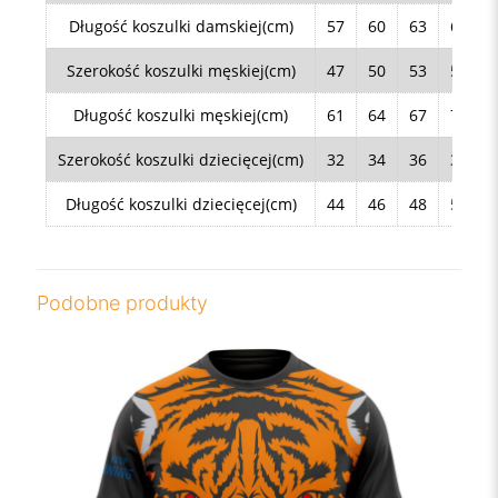
Długość koszulki damskiej(cm)
57
60
63
66
Szerokość koszulki męskiej(cm)
47
50
53
56
Długość koszulki męskiej(cm)
61
64
67
70
Szerokość koszulki dziecięcej(cm)
32
34
36
38
Długość koszulki dziecięcej(cm)
44
46
48
50
Podobne produkty