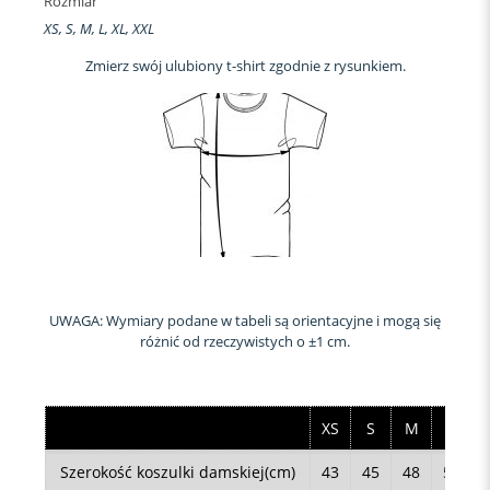
Rozmiar
XS, S, M, L, XL, XXL
Zmierz swój ulubiony t-shirt zgodnie z rysunkiem.
UWAGA: Wymiary podane w tabeli są orientacyjne i mogą się
różnić od rzeczywistych o ±1 cm.
XS
S
M
L
Szerokość koszulki damskiej(cm)
43
45
48
50