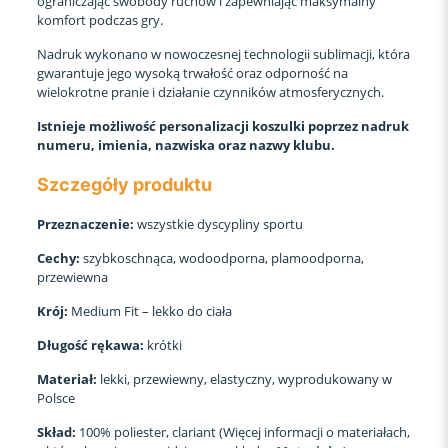
ograniczając swobody ruchów i zapewniając maksymalny
komfort podczas gry.
Nadruk wykonano w nowoczesnej technologii sublimacji, która
gwarantuje jego wysoką trwałość oraz odporność na
wielokrotne pranie i działanie czynników atmosferycznych.
Istnieje możliwość personalizacji koszulki poprzez nadruk
numeru, imienia, nazwiska oraz nazwy klubu.
Szczegóły produktu
Przeznaczenie:
wszystkie dyscypliny sportu
Cechy:
szybkoschnąca, wodoodporna, plamoodporna,
przewiewna
Krój:
Medium Fit – lekko do ciała
Długość rękawa:
krótki
Materiał:
lekki, przewiewny, elastyczny, wyprodukowany w
Polsce
Skład:
100% poliester, clariant (Więcej informacji o materiałach,