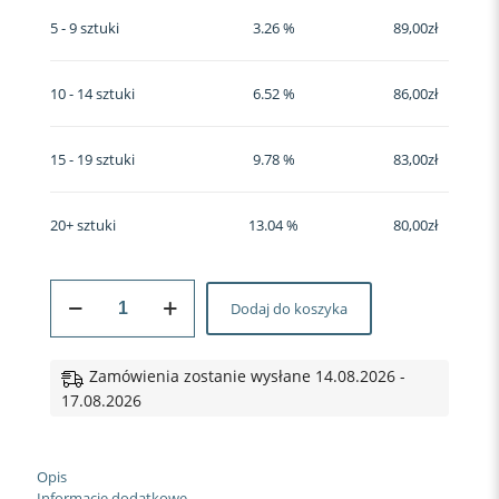
5 - 9 sztuki
3.26 %
89,00
zł
10 - 14 sztuki
6.52 %
86,00
zł
15 - 19 sztuki
9.78 %
83,00
zł
20+ sztuki
13.04 %
80,00
zł
ilość
Dodaj do koszyka
Koszulka
do
biegania
#131
Zamówienia zostanie wysłane 14.08.2026 -
Monochromatyczna
17.08.2026
Opis
Informacje dodatkowe