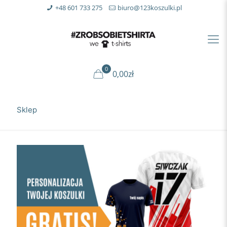
+48 601 733 275
biuro@123koszulki.pl
0
0,00zł
Sklep