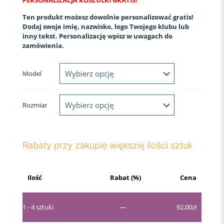
PERSONALIZACJA KOSZULKI GRATIS!
Ten produkt możesz dowolnie personalizować gratis!
Dodaj swoje imię, nazwisko, logo Twojego klubu lub
inny tekst. Personalizację wpisz w uwagach do
zamówienia.
Model
Rozmiar
Rabaty przy zakupie większej ilości sztuk
Ilość
Rabat (%)
Cena
1 - 4
sztuki
—
92,00
zł