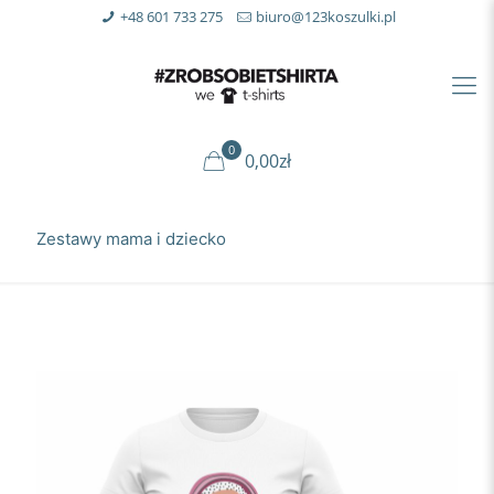
+48 601 733 275
biuro@123koszulki.pl
0
0,00zł
Zestawy mama i dziecko