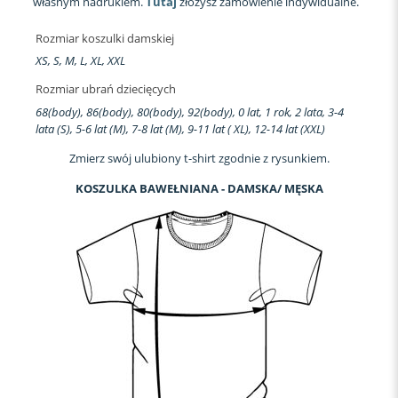
własnym nadrukiem.
Tutaj
złożysz zamówienie indywidualne.
Rozmiar koszulki damskiej
XS, S, M, L, XL, XXL
Rozmiar ubrań dziecięcych
68(body), 86(body), 80(body), 92(body), 0 lat, 1 rok, 2 lata, 3-4
lata (S), 5-6 lat (M), 7-8 lat (M), 9-11 lat ( XL), 12-14 lat (XXL)
Zmierz swój ulubiony t-shirt zgodnie z rysunkiem.
KOSZULKA BAWEŁNIANA - DAMSKA/ MĘSKA