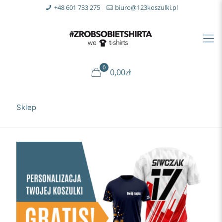
+48 601 733 275
biuro@123koszulki.pl
0
0,00zł
Sklep