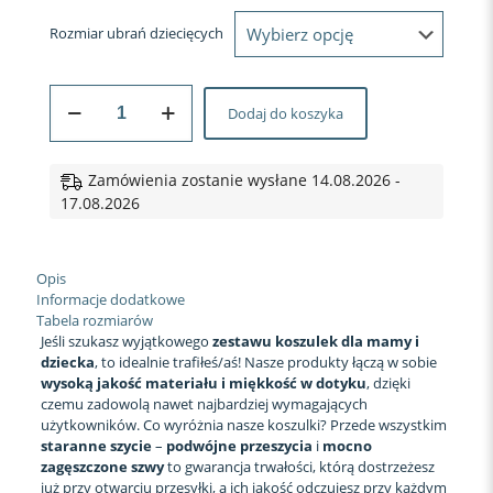
Rozmiar ubrań dziecięcych
ilość
Dodaj do koszyka
KOSZULKA
I
BODY/KOSZULKA
DLA
Zamówienia zostanie wysłane 14.08.2026 -
MAMY
17.08.2026
I
DZIECKA
ME
Opis
MINI
Informacje dodatkowe
Tabela rozmiarów
Jeśli szukasz wyjątkowego
zestawu koszulek dla mamy i
dziecka
, to idealnie trafiłeś/aś! Nasze produkty łączą w sobie
wysoką jakość materiału i miękkość w dotyku
, dzięki
czemu zadowolą nawet najbardziej wymagających
użytkowników. Co wyróżnia nasze koszulki? Przede wszystkim
staranne szycie
–
podwójne przeszycia
i
mocno
zagęszczone szwy
to gwarancja trwałości, którą dostrzeżesz
już przy otwarciu przesyłki, a ich jakość odczujesz przy każdym