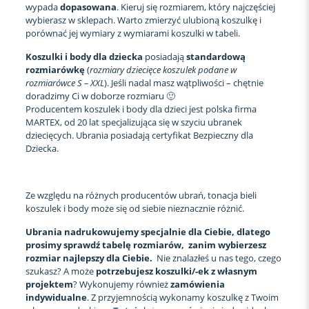
wypada
dopasowana
. Kieruj się rozmiarem, który najczęściej
wybierasz w sklepach. Warto zmierzyć ulubioną koszulkę i
porównać jej wymiary z wymiarami koszulki w tabeli.
Koszulki i body dla dziecka
posiadają
standardową
rozmiarówkę
(
rozmiary dziecięce koszulek podane w
rozmiarówce S – XXL
). Jeśli nadal masz wątpliwości – chętnie
doradzimy Ci w doborze rozmiaru 🙂
Producentem koszulek i body dla dzieci jest polska firma
MARTEX, od 20 lat specjalizująca się w szyciu ubranek
dziecięcych. Ubrania posiadają certyfikat Bezpieczny dla
Dziecka.
Ze względu na różnych producentów ubrań, tonacja bieli
koszulek i body może się od siebie nieznacznie różnić.
Ubrania nadrukowujemy specjalnie dla Ciebie, dlatego
prosimy sprawdź tabelę rozmiarów, zanim wybierzesz
rozmiar najlepszy dla Ciebie.
Nie znalazłeś u nas tego, czego
szukasz? A może
potrzebujesz koszulki/-ek z własnym
projektem
? Wykonujemy również
zamówienia
indywidualne
. Z przyjemnością wykonamy koszulkę z Twoim