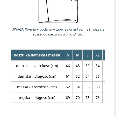
UWAGA: Wymiary podane w tabeli są orientacyjne i mogą się
różnić od rzeczywistych o ±1 cm.
Koszulka damska i męska
S
M
L
XL
XXL
damska - szerokość (cm)
46
48
50
54
58
damska - długość (cm)
61
62
64
66
68
męska - szerokość (cm)
52
54
56
60
63
męska - długość (cm)
69
70
73
76
78