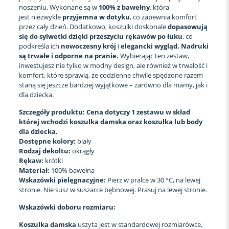
noszeniu. Wykonane są w
100% z bawełny
, która
jest niezwykle
przyjemna w dotyku
, co zapewnia komfort
przez cały dzień. Dodatkowo, koszulki doskonale
dopasowują
się do sylwetki dzięki przeszyciu rękawów po łuku
, co
podkreśla ich
nowoczesny krój
i
elegancki wygląd. Nadruki
są trwałe i odporne na pranie.
Wybierając ten zestaw,
inwestujesz nie tylko w modny design, ale również w trwałość i
komfort, które sprawią, że codzienne chwile spędzone razem
staną się jeszcze bardziej wyjątkowe – zarówno dla mamy, jak i
dla dziecka.
Szczegóły produktu: Cena dotyczy 1 zestawu w skład
której wchodzi koszulka damska oraz koszulka lub body
dla dziecka.
Dostępne kolory:
biały
Rodzaj dekoltu:
okrągły
Rękaw:
krótki
Materiał:
100% bawełna
Wskazówki pielęgnacyjne:
Pierz w pralce w 30 °C, na lewej
stronie. Nie susz w suszarce bębnowej. Prasuj na lewej stronie.
Wskazówki doboru rozmiaru:
Koszulka
damska
uszyta jest w standardowej rozmiarówce,