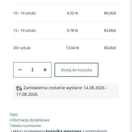
10 - 14 sztuki
6.52 %
86,00
zł
15 - 19 sztuki
9.78 %
83,00
zł
20+ sztuki
13.04 %
80,00
zł
ilość
Dodaj do koszyka
Koszulka
sportowa
#134
Pikselowa
Zamówienia zostanie wysłane 14.08.2026 -
Fala
17.08.2026
Opis
Informacje dodatkowe
Tabela rozmiarów
Lekka i przewiewna
koszulka sportowa
z oryginalnym