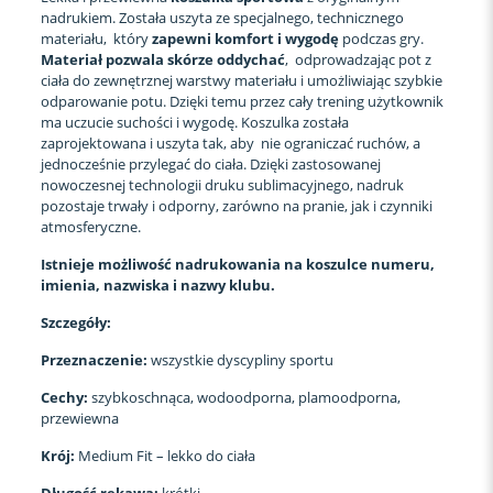
nadrukiem. Została uszyta ze specjalnego, technicznego
materiału, który
zapewni komfort i wygodę
podczas gry.
Materiał pozwala skórze oddychać
, odprowadzając pot z
ciała do zewnętrznej warstwy materiału i umożliwiając szybkie
odparowanie potu. Dzięki temu przez cały trening użytkownik
ma uczucie suchości i wygodę. Koszulka została
zaprojektowana i uszyta tak, aby nie ograniczać ruchów, a
jednocześnie przylegać do ciała. Dzięki zastosowanej
nowoczesnej technologii druku sublimacyjnego, nadruk
pozostaje trwały i odporny, zarówno na pranie, jak i czynniki
atmosferyczne.
Istnieje możliwość nadrukowania na koszulce numeru,
imienia, nazwiska i nazwy klubu.
Szczegóły:
Przeznaczenie:
wszystkie dyscypliny sportu
Cechy:
szybkoschnąca, wodoodporna, plamoodporna,
przewiewna
Krój:
Medium Fit – lekko do ciała
Długość rękawa:
krótki