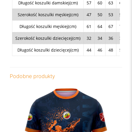
Długość koszulki damskiej(cm)
57
60
63
66
Szerokość koszulki męskiej(cm)
47
50
53
56
Długość koszulki męskiej(cm)
61
64
67
70
Szerokość koszulki dziecięcej(cm)
32
34
36
38
Długość koszulki dziecięcej(cm)
44
46
48
50
Podobne produkty