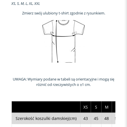
XS, S, M, L, XL, XXL
Zmierz swój ulubiony t-shirt zgodnie z rysunkiem.
UWAGA: Wymiary podane w tabeli są orientacyjne i mogą się
różnić od rzeczywistych o ±1 cm.
XS
S
M
L
Szerokość koszulki damskiej(cm)
43
45
48
50