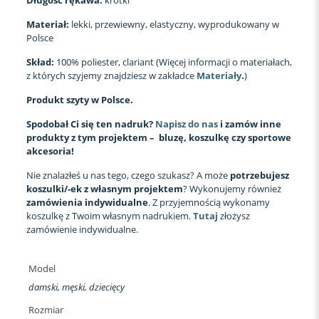
Materiał:
lekki, przewiewny, elastyczny, wyprodukowany w
Polsce
Skład:
100% poliester, clariant (Więcej informacji o materiałach,
z których szyjemy znajdziesz w zakładce
Materiały
.
)
Produkt szyty w Polsce.
Spodobał Ci się ten nadruk?
Napisz do nas
i zamów inne
produkty z tym projektem – bluzę, koszulkę czy sportowe
akcesoria!
Nie znalazłeś u nas tego, czego szukasz? A może
potrzebujesz
koszulki/-ek z własnym projektem
? Wykonujemy również
zamówienia indywidualne
. Z przyjemnością wykonamy
koszulkę z Twoim własnym nadrukiem.
Tutaj
złożysz
zamówienie indywidualne.
Model
damski, męski, dziecięcy
Rozmiar