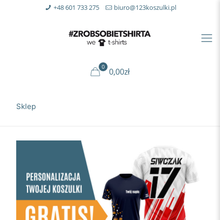
+48 601 733 275
biuro@123koszulki.pl
0
0,00zł
Sklep