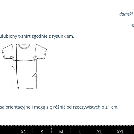
damski,
X
ulubiony t-shirt zgodnie z rysunkiem.
 orientacyjne i mogą się różnić od rzeczywistych o ±1 cm.
XS
S
M
L
XL
XXL