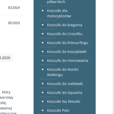
piłkarskich
83,00
zł
Koszulki dla
motocyklistów
80,00
zł
Koszulki do biegania
Koszulki do Crossfitu
Koszulki do Kitesurfingu
Koszulki do Koszykówki
8.2026
Koszulki do morsowania
Koszulki do Nordic
Walkingu
Koszulki do siatkówki
 który
Koszulki do Squasha
 warstwy
Koszulki Na Wesoło
odę.
sowanej
Koszulki Polo
osferyczne.