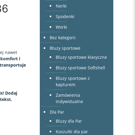
36
Nerki
Spodenki
Worki
Bez kategorii
Bluzy sportowe
ej nawet
Bluzy sportowe klasyczne
i
komfort i
 transportuje
Bluzy sportowe Softshell
Bluzy sportowe z
kapturem
s! Dodaj
Zamówienia
tekst.
Indywidualne
Dla Par
Bluzy dla Par
Koszulki dla par