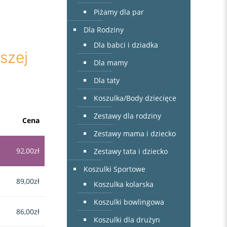
Piżamy dla par
Dla Rodziny
Dla babci i dziadka
szej
Dla mamy
Dla taty
Koszulka/Body dziecięce
Zestawy dla rodziny
Cena
Zestawy mama i dziecko
92,00
zł
Zestawy tata i dziecko
Koszulki Sportowe
89,00
zł
Koszulka kolarska
Koszulki bowlingowa
86,00
zł
Koszulki dla drużyn