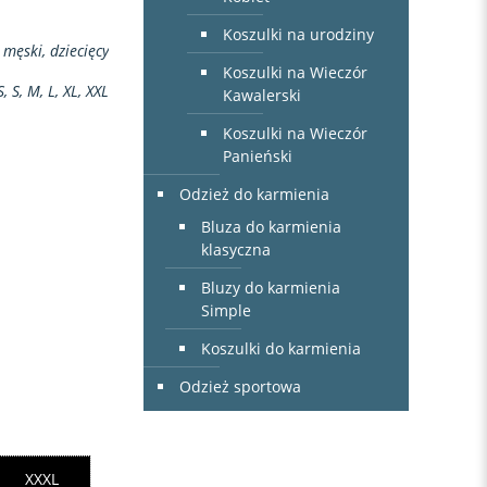
Koszulki na urodziny
 męski, dziecięcy
Koszulki na Wieczór
S, S, M, L, XL, XXL
Kawalerski
Koszulki na Wieczór
Panieński
Odzież do karmienia
Bluza do karmienia
klasyczna
Bluzy do karmienia
Simple
Koszulki do karmienia
Odzież sportowa
XXXL