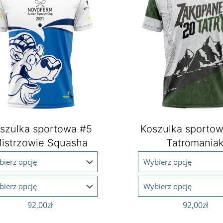
szulka sportowa #5
Koszulka sporto
istrzowie Squasha
Tatromania
92,00
zł
92,00
zł