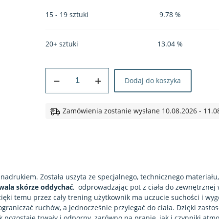
15 - 19 sztuki
9.78 %
20+ sztuki
13.04 %
ilość
Dodaj do koszyka
Koszulka
sportowa
#36
Zamówienia zostanie wysłane 10.08.2026 - 11.0
Kocham
Góry
nadrukiem. Została uszyta ze specjalnego, technicznego materiału,
wala skórze oddychać
, odprowadzając pot z ciała do zewnętrznej
ięki temu przez cały trening użytkownik ma uczucie suchości i wyg
ograniczać ruchów, a jednocześnie przylegać do ciała. Dzięki zasto
pozostaje trwały i odporny, zarówno na pranie, jak i czynniki atm