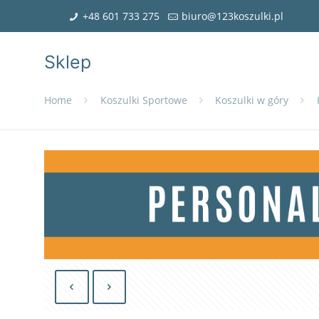
+48 601 733 275
biuro@123koszulki.pl
Sklep
Home
Koszulki Sportowe
Koszulki w góry