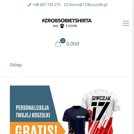
+48 601 733 275
biuro@123koszulki.pl
0
0,00zł
Sklep