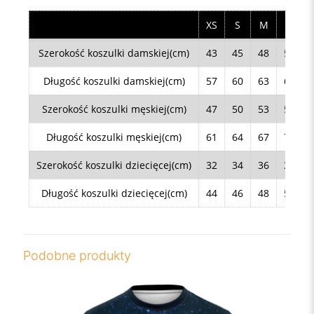
XS
S
M
L
Szerokość koszulki damskiej(cm)
43
45
48
50
Długość koszulki damskiej(cm)
57
60
63
66
Szerokość koszulki męskiej(cm)
47
50
53
56
Długość koszulki męskiej(cm)
61
64
67
70
Szerokość koszulki dziecięcej(cm)
32
34
36
38
Długość koszulki dziecięcej(cm)
44
46
48
50
Podobne produkty