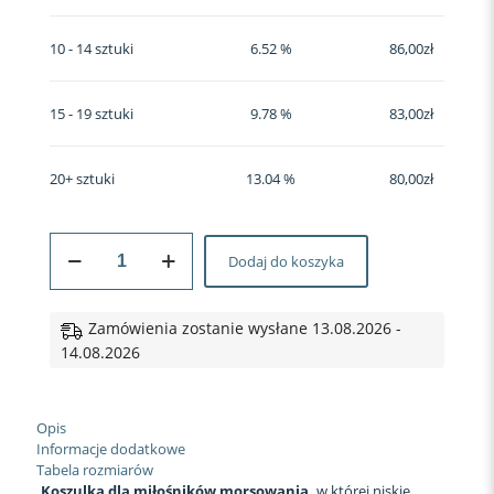
10 - 14 sztuki
6.52 %
86,00
zł
15 - 19 sztuki
9.78 %
83,00
zł
20+ sztuki
13.04 %
80,00
zł
ilość
Dodaj do koszyka
Koszulka
sportowa
#3
Morsujemy
Zamówienia zostanie wysłane 13.08.2026 -
14.08.2026
Opis
Informacje dodatkowe
Tabela rozmiarów
Koszulka dla miłośników morsowania,
w której niskie