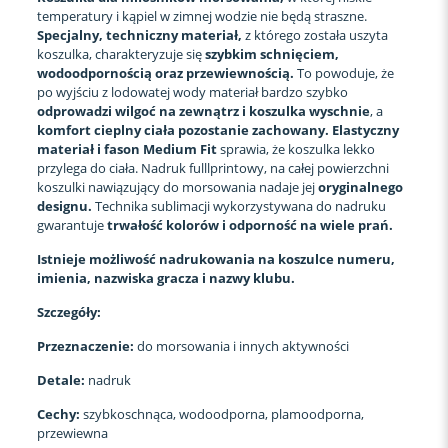
temperatury i kąpiel w zimnej wodzie nie będą straszne.
Specjalny, techniczny materiał,
z którego została uszyta
koszulka, charakteryzuje się
szybkim schnięciem,
wodoodpornością oraz przewiewnością.
To powoduje, że
po wyjściu z lodowatej wody materiał bardzo szybko
odprowadzi wilgoć na zewnątrz i koszulka wyschnie
, a
komfort cieplny ciała pozostanie zachowany.
Elastyczny
materiał i fason Medium Fit
sprawia, że koszulka lekko
przylega do ciała. Nadruk fulllprintowy, na całej powierzchni
koszulki nawiązujący do morsowania nadaje jej
oryginalnego
designu.
Technika sublimacji wykorzystywana do nadruku
gwarantuje
trwałość kolorów i odporność na wiele prań.
Istnieje możliwość nadrukowania na koszulce numeru,
imienia, nazwiska gracza i nazwy klubu.
Szczegóły:
Przeznaczenie:
do morsowania i innych aktywności
Detale:
nadruk
Cechy:
szybkoschnąca, wodoodporna, plamoodporna,
przewiewna