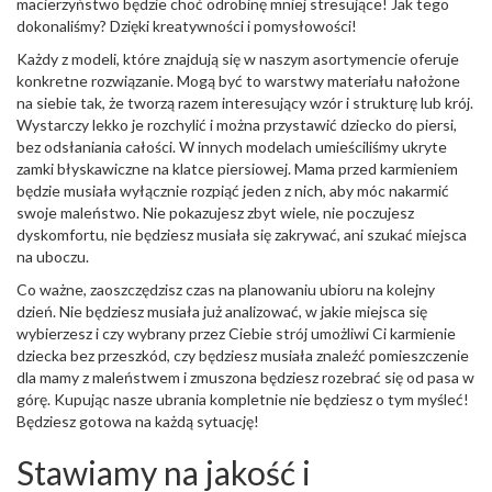
macierzyństwo będzie choć odrobinę mniej stresujące! Jak tego
dokonaliśmy? Dzięki kreatywności i pomysłowości!
Każdy z modeli, które znajdują się w naszym asortymencie oferuje
konkretne rozwiązanie. Mogą być to warstwy materiału nałożone
na siebie tak, że tworzą razem interesujący wzór i strukturę lub krój.
Wystarczy lekko je rozchylić i można przystawić dziecko do piersi,
bez odsłaniania całości. W innych modelach umieściliśmy ukryte
zamki błyskawiczne na klatce piersiowej. Mama przed karmieniem
będzie musiała wyłącznie rozpiąć jeden z nich, aby móc nakarmić
swoje maleństwo. Nie pokazujesz zbyt wiele, nie poczujesz
dyskomfortu, nie będziesz musiała się zakrywać, ani szukać miejsca
na uboczu.
Co ważne, zaoszczędzisz czas na planowaniu ubioru na kolejny
dzień. Nie będziesz musiała już analizować, w jakie miejsca się
wybierzesz i czy wybrany przez Ciebie strój umożliwi Ci karmienie
dziecka bez przeszkód, czy będziesz musiała znaleźć pomieszczenie
dla mamy z maleństwem i zmuszona będziesz rozebrać się od pasa w
górę. Kupując nasze ubrania kompletnie nie będziesz o tym myśleć!
Będziesz gotowa na każdą sytuację!
Stawiamy na jakość i