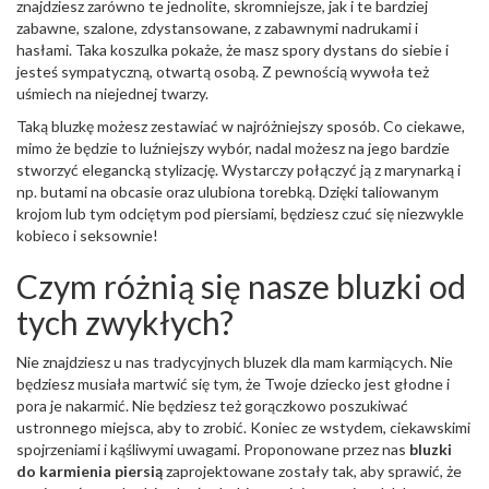
znajdziesz zarówno te jednolite, skromniejsze, jak i te bardziej
zabawne, szalone, zdystansowane, z zabawnymi nadrukami i
hasłami. Taka koszulka pokaże, że masz spory dystans do siebie i
jesteś sympatyczną, otwartą osobą. Z pewnością wywoła też
uśmiech na niejednej twarzy.
Taką bluzkę możesz zestawiać w najróżniejszy sposób. Co ciekawe,
mimo że będzie to luźniejszy wybór, nadal możesz na jego bardzie
stworzyć elegancką stylizację. Wystarczy połączyć ją z marynarką i
np. butami na obcasie oraz ulubiona torebką. Dzięki taliowanym
krojom lub tym odciętym pod piersiami, będziesz czuć się niezwykle
kobieco i seksownie!
Czym różnią się nasze bluzki od
tych zwykłych?
Nie znajdziesz u nas tradycyjnych bluzek dla mam karmiących. Nie
będziesz musiała martwić się tym, że Twoje dziecko jest głodne i
pora je nakarmić. Nie będziesz też gorączkowo poszukiwać
ustronnego miejsca, aby to zrobić. Koniec ze wstydem, ciekawskimi
spojrzeniami i kąśliwymi uwagami. Proponowane przez nas
bluzki
do karmienia piersią
zaprojektowane zostały tak, aby sprawić, że