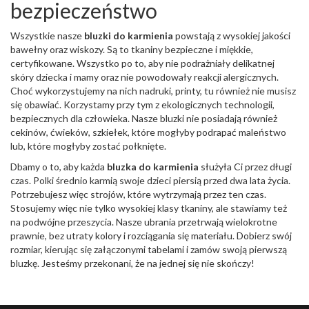
bezpieczeństwo
Wszystkie nasze
bluzki do karmienia
powstają z wysokiej jakości
bawełny oraz wiskozy. Są to tkaniny bezpieczne i miękkie,
certyfikowane. Wszystko po to, aby nie podrażniały delikatnej
skóry dziecka i mamy oraz nie powodowały reakcji alergicznych.
Choć wykorzystujemy na nich nadruki, printy, tu również nie musisz
się obawiać. Korzystamy przy tym z ekologicznych technologii,
bezpiecznych dla człowieka. Nasze bluzki nie posiadają również
cekinów, ćwieków, szkiełek, które mogłyby podrapać maleństwo
lub, które mogłyby zostać połknięte.
Dbamy o to, aby każda
bluzka do karmienia
służyła Ci przez długi
czas. Polki średnio karmią swoje dzieci piersią przed dwa lata życia.
Potrzebujesz więc strojów, które wytrzymają przez ten czas.
Stosujemy więc nie tylko wysokiej klasy tkaniny, ale stawiamy też
na podwójne przeszycia. Nasze ubrania przetrwają wielokrotne
prawnie, bez utraty kolory i rozciągania się materiału. Dobierz swój
rozmiar, kierując się załączonymi tabelami i zamów swoją pierwszą
bluzkę. Jesteśmy przekonani, że na jednej się nie skończy!