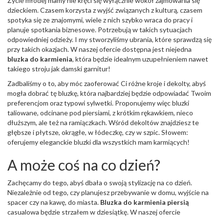
Życie młodej mamy nie kręci się wyłącznie wokół zajmowania się
dzieckiem. Czasem korzysta z wyjść związanych z kulturą, czasem
spotyka się ze znajomymi, wiele z nich szybko wraca do pracy i
planuje spotkania biznesowe. Potrzebują w takich sytuacjach
odpowiedniej odzieży. I my stworzyliśmy ubrania, które sprawdzą się
przy takich okazjach. W naszej ofercie dostępna jest niejedna
bluzka do karmienia
, która będzie idealnym uzupełnieniem nawet
takiego stroju jak damski garnitur!
Zadbaliśmy o to, aby móc zaoferować Ci różne kroje i dekolty, abyś
mogła dobrać tę bluzkę, która najbardziej będzie odpowiadać Twoim
preferencjom oraz typowi sylwetki. Proponujemy więc bluzki
taliowane, odcinane pod piersiami, z krótkim rękawkiem, nieco
dłuższym, ale też na ramiączkach. Wśród dekoltów znajdziesz te
głębsze i płytsze, okrągłe, w łódeczkę, czy w szpic. Słowem:
oferujemy eleganckie bluzki dla wszystkich mam karmiących!
A może coś na co dzień?
Zachęcamy do tego, abyś dbała o swoją stylizację na co dzień.
Niezależnie od tego, czy planujesz przebywanie w domu, wyjście na
spacer czy na kawę, do miasta.
Bluzka do karmienia piersią
casualowa będzie strzałem w dziesiątkę. W naszej ofercie