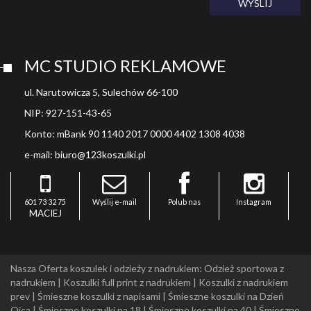
WYŚLIJ
MC STUDIO REKLAMOWE
ul. Narutowicza 5, Sulechów 66-100
NIP: 927-151-43-65
Konto: mBank 90 1140 2017 0000 4402 1308 4038
e-mail: biuro@123koszulki.pl
601 73 32 75
Wyślij e-mail
Polub nas
Instagram
MACIEJ
Nasza Oferta koszulek i odzieży z nadrukiem:
Odzież sportowa z
nadrukiem
|
Koszulki full print z nadrukiem
|
Koszulki z nadrukiem
prev
|
Śmieszne koszulki z napisami
|
Śmieszne koszulki na Dzień
Ojca
|
Śmieszne koszulki na 18
|
Śmieszne koszulki na 40
|
Śmieszne