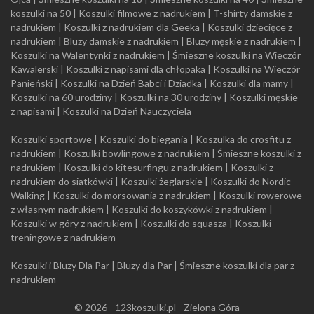
koszulki na 50
|
Koszulki filmowe z nadrukiem
|
T-shirty damskie z
nadrukiem
|
Koszulki z nadrukiem dla Geeka
|
Koszulki dziecięce z
nadrukiem
|
Bluzy damskie z nadrukiem
|
Bluzy męskie z nadrukiem
|
Koszulki na Walentynki z nadrukiem
|
Śmieszne koszulki na Wieczór
Kawalerski
|
Koszulki z napisami dla chłopaka
|
Koszulki na Wieczór
Panieński
|
Koszulki na Dzień Babci i Dziadka
|
Koszulki dla mamy
|
Koszulki na 60 urodziny
|
Koszulki na 30 urodziny
|
Koszulki męskie
z napisami
|
Koszulki na Dzień Nauczyciela
Koszulki sportowe
|
Koszulki do biegania
|
Koszulka do crosfitu z
nadrukiem
|
Koszulki bowlingowe z nadrukiem
|
Śmieszne koszulki z
nadrukiem
|
Koszulki do kitesurfingu z nadrukiem
|
Koszulki z
nadrukiem do siatkówki
|
Koszulki żeglarskie
|
Koszulki do Nordic
Walking
|
Koszulki do morsowania z nadrukiem
|
Koszulki rowerowe
z własnym nadrukiem
|
Koszulki do koszykówki z nadrukiem
|
Koszulki w góry z nadrukiem
|
Koszulki do squasza
|
Koszulki
treningowe z nadrukiem
Koszulki i Bluzy Dla Par
|
Bluzy dla Par
|
Śmieszne koszulki dla par z
nadrukiem
© 2026 - 123koszulki.pl - Zielona Góra