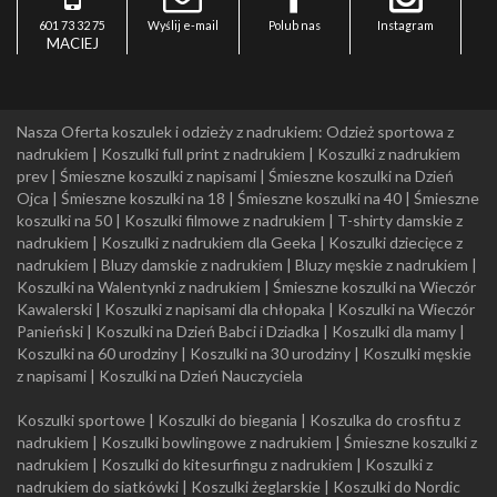
601 73 32 75
Wyślij e-mail
Polub nas
Instagram
MACIEJ
Nasza Oferta koszulek i odzieży z nadrukiem:
Odzież sportowa z
nadrukiem
|
Koszulki full print z nadrukiem
|
Koszulki z nadrukiem
prev
|
Śmieszne koszulki z napisami
|
Śmieszne koszulki na Dzień
Ojca
|
Śmieszne koszulki na 18
|
Śmieszne koszulki na 40
|
Śmieszne
koszulki na 50
|
Koszulki filmowe z nadrukiem
|
T-shirty damskie z
nadrukiem
|
Koszulki z nadrukiem dla Geeka
|
Koszulki dziecięce z
nadrukiem
|
Bluzy damskie z nadrukiem
|
Bluzy męskie z nadrukiem
|
Koszulki na Walentynki z nadrukiem
|
Śmieszne koszulki na Wieczór
Kawalerski
|
Koszulki z napisami dla chłopaka
|
Koszulki na Wieczór
Panieński
|
Koszulki na Dzień Babci i Dziadka
|
Koszulki dla mamy
|
Koszulki na 60 urodziny
|
Koszulki na 30 urodziny
|
Koszulki męskie
z napisami
|
Koszulki na Dzień Nauczyciela
Koszulki sportowe
|
Koszulki do biegania
|
Koszulka do crosfitu z
nadrukiem
|
Koszulki bowlingowe z nadrukiem
|
Śmieszne koszulki z
nadrukiem
|
Koszulki do kitesurfingu z nadrukiem
|
Koszulki z
nadrukiem do siatkówki
|
Koszulki żeglarskie
|
Koszulki do Nordic