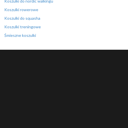
Koszulki do nordic walkingu
Koszulki rowerowe
Koszulki do squasha
Koszulki treningowe
Śmieszne koszulki