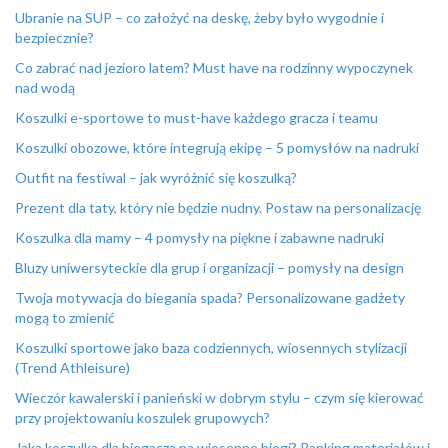
Ubranie na SUP – co założyć na deskę, żeby było wygodnie i
bezpiecznie?
Co zabrać nad jezioro latem? Must have na rodzinny wypoczynek
nad wodą
Koszulki e-sportowe to must-have każdego gracza i teamu
Koszulki obozowe, które integrują ekipę – 5 pomysłów na nadruki
Outfit na festiwal – jak wyróżnić się koszulką?
Prezent dla taty, który nie będzie nudny. Postaw na personalizację
Koszulka dla mamy – 4 pomysły na piękne i zabawne nadruki
Bluzy uniwersyteckie dla grup i organizacji – pomysły na design
Twoja motywacja do biegania spada? Personalizowane gadżety
mogą to zmienić
Koszulki sportowe jako baza codziennych, wiosennych stylizacji
(Trend Athleisure)
Wieczór kawalerski i panieński w dobrym stylu – czym się kierować
przy projektowaniu koszulek grupowych?
Jaka koszulka dla biegacza na wiosenne biegi? Ranking materiałów i