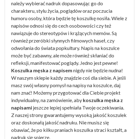
należy wybierać nadruk dopasowując go do
charakteru, stylu życia, poglądów oraz poczucia
humoru osoby, która będzie tę koszulkę nosiła. Wiele z
napisów odnosi się do cech osobowości czy też
nawiązuje do stereotypów i krążących memów. Są
również przeróbki słynnych filmowych haseł, czy
odwołania do świata popkultury. Napis na koszulce
może być zabawny, ale może również skłaniać do
refleksji, manifestować poglądy. Jedno jest pewne!
Koszulka męska z napisem
nigdy nie będzie nudna!
W naszym sklepie każdy znajdzie coś dla siebie. A jeśli
masz swój własny pomysł na napisy na koszulce, daj
nam znać! Możemy przygotować dla Ciebie projekt
indywidualny, na zamówienie, aby
koszulka męska z
napisami
jeszcze lepiej spełniała Twoje oczekiwania.
Z naszej strony gwarantujemy wysoką jakość koszulek
oraz doskonałą jakość nadruku. Nie musisz się
obawiać, że po kilku praniach koszulka straci kształt, a
nadruk się spierze.