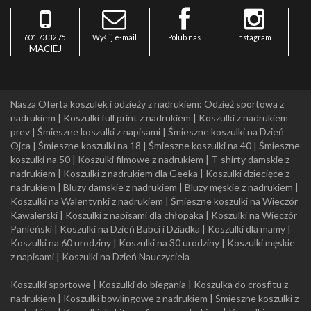
601 73 32 75
Wyślij e-mail
Polub nas
Instagram
MACIEJ
Nasza Oferta koszulek i odzieży z nadrukiem:
Odzież sportowa z
nadrukiem
|
Koszulki full print z nadrukiem
|
Koszulki z nadrukiem
prev
|
Śmieszne koszulki z napisami
|
Śmieszne koszulki na Dzień
Ojca
|
Śmieszne koszulki na 18
|
Śmieszne koszulki na 40
|
Śmieszne
koszulki na 50
|
Koszulki filmowe z nadrukiem
|
T-shirty damskie z
nadrukiem
|
Koszulki z nadrukiem dla Geeka
|
Koszulki dziecięce z
nadrukiem
|
Bluzy damskie z nadrukiem
|
Bluzy męskie z nadrukiem
|
Koszulki na Walentynki z nadrukiem
|
Śmieszne koszulki na Wieczór
Kawalerski
|
Koszulki z napisami dla chłopaka
|
Koszulki na Wieczór
Panieński
|
Koszulki na Dzień Babci i Dziadka
|
Koszulki dla mamy
|
Koszulki na 60 urodziny
|
Koszulki na 30 urodziny
|
Koszulki męskie
z napisami
|
Koszulki na Dzień Nauczyciela
Koszulki sportowe
|
Koszulki do biegania
|
Koszulka do crosfitu z
nadrukiem
|
Koszulki bowlingowe z nadrukiem
|
Śmieszne koszulki z