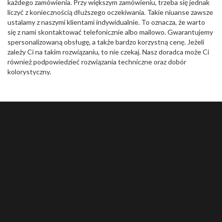
każdego zamówienia. Przy większym zamówieniu, trzeba się jednak
liczyć z koniecznością dłuższego oczekiwania. Takie niuanse zawsze
ustalamy z naszymi klientami indywidualnie. To oznacza, że warto
się z nami skontaktować telefonicznie albo mailowo. Gwarantujemy
spersonalizowaną obsługę, a także bardzo korzystną cenę. Jeżeli
zależy Ci na takim rozwiązaniu, to nie czekaj. Nasz doradca może Ci
również podpowiedzieć rozwiązania techniczne oraz dobór
kolorystyczny.