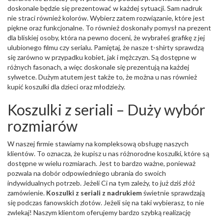
doskonale będzie się prezentować w każdej sytuacji. Sam nadruk
nie straci również kolorów. Wybierz zatem rozwiązanie, które jest
piękne oraz funkcjonalne. To również doskonały pomysł na prezent
dla bliskiej osoby, która na pewno doceni, że wybrałeś grafikę z jej
ulubionego filmu czy serialu. Pamiętaj, że nasze t-shirty sprawdzą
się zarówno w przypadku kobiet, jak i mężczyzn. Są dostępne w
różnych fasonach, a więc doskonale się prezentują na każdej
sylwetce. Dużym atutem jest także to, że można u nas również
kupić koszulki dla dzieci oraz młodzieży.
Koszulki z seriali – Duży wybór
rozmiarów
W naszej firmie stawiamy na kompleksową obsługę naszych
klientów. To oznacza, że kupisz u nas różnorodne koszulki, które są
dostępne w wielu rozmiarach. Jest to bardzo ważne, ponieważ
pozwala na dobór odpowiedniego ubrania do swoich
indywidualnych potrzeb. Jeżeli Ci na tym zależy, to już dziś złóż
zamówienie.
Koszulki z seriali z nadrukiem
świetnie sprawdzają
się podczas fanowskich zlotów. Jeżeli się na taki wybierasz, to nie
zwlekaj! Naszym klientom oferujemy bardzo szybką realizację