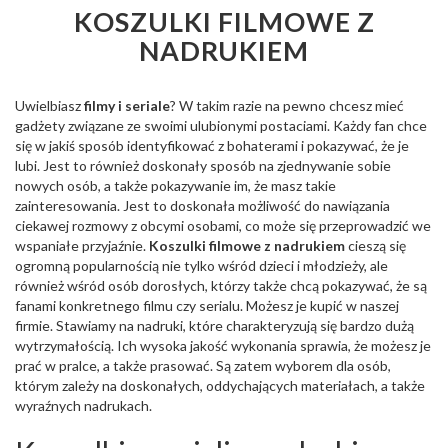
KOSZULKI FILMOWE Z
NADRUKIEM
Uwielbiasz
filmy i seriale
? W takim razie na pewno chcesz mieć
gadżety związane ze swoimi ulubionymi postaciami. Każdy fan chce
się w jakiś sposób identyfikować z bohaterami i pokazywać, że je
lubi. Jest to również doskonały sposób na zjednywanie sobie
nowych osób, a także pokazywanie im, że masz takie
zainteresowania. Jest to doskonała możliwość do nawiązania
ciekawej rozmowy z obcymi osobami, co może się przeprowadzić we
wspaniałe przyjaźnie.
Koszulki filmowe z nadrukiem
cieszą się
ogromną popularnością nie tylko wśród dzieci i młodzieży, ale
również wśród osób dorosłych, którzy także chcą pokazywać, że są
fanami konkretnego filmu czy serialu. Możesz je kupić w naszej
firmie. Stawiamy na nadruki, które charakteryzują się bardzo dużą
wytrzymałością. Ich wysoka jakość wykonania sprawia, że możesz je
prać w pralce, a także prasować. Są zatem wyborem dla osób,
którym zależy na doskonałych, oddychających materiałach, a także
wyraźnych nadrukach.