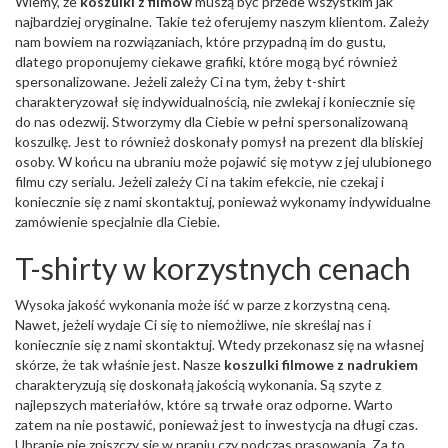
Wiemy, że
koszulki z filmów
muszą być przede wszystkim jak
najbardziej oryginalne. Takie też oferujemy naszym klientom. Zależy
nam bowiem na rozwiązaniach, które przypadną im do gustu,
dlatego proponujemy ciekawe grafiki, które mogą być również
spersonalizowane. Jeżeli zależy Ci na tym, żeby t-shirt
charakteryzował się indywidualnością, nie zwlekaj i koniecznie się
do nas odezwij. Stworzymy dla Ciebie w pełni spersonalizowaną
koszulkę. Jest to również doskonały pomysł na prezent dla bliskiej
osoby. W końcu na ubraniu może pojawić się motyw z jej ulubionego
filmu czy serialu. Jeżeli zależy Ci na takim efekcie, nie czekaj i
koniecznie się z nami skontaktuj, ponieważ wykonamy indywidualne
zamówienie specjalnie dla Ciebie.
T-shirty w korzystnych cenach
Wysoka jakość wykonania może iść w parze z korzystną ceną.
Nawet, jeżeli wydaje Ci się to niemożliwe, nie skreślaj nas i
koniecznie się z nami skontaktuj. Wtedy przekonasz się na własnej
skórze, że tak właśnie jest. Nasze
koszulki filmowe z nadrukiem
charakteryzują się doskonałą jakością wykonania. Są szyte z
najlepszych materiałów, które są trwałe oraz odporne. Warto
zatem na nie postawić, ponieważ jest to inwestycja na długi czas.
Ubranie nie zniszczy się w praniu czy podczas prasowania. Za to