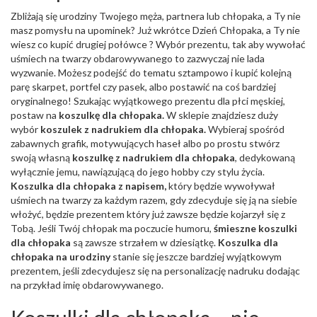
Zbliżają się urodziny Twojego męża, partnera lub chłopaka, a Ty nie
masz pomysłu na upominek? Już wkrótce Dzień Chłopaka, a Ty nie
wiesz co kupić drugiej połówce ? Wybór prezentu, tak aby wywołać
uśmiech na twarzy obdarowywanego to zazwyczaj nie lada
wyzwanie. Możesz podejść do tematu sztampowo i kupić kolejną
parę skarpet, portfel czy pasek, albo postawić na coś bardziej
oryginalnego! Szukając wyjątkowego prezentu dla płci męskiej,
postaw na
koszulkę dla chłopaka.
W sklepie znajdziesz duży
wybór
koszulek z nadrukiem dla chłopaka.
Wybieraj spośród
zabawnych grafik, motywujących haseł albo po prostu stwórz
swoją własną
koszulkę z nadrukiem dla chłopaka
, dedykowaną
wyłącznie jemu, nawiązującą do jego hobby czy stylu życia.
Koszulka dla chłopaka z napisem,
który będzie wywoływał
uśmiech na twarzy za każdym razem, gdy zdecyduje się ją na siebie
włożyć, będzie prezentem który już zawsze będzie kojarzył się z
Tobą. Jeśli Twój chłopak ma poczucie humoru,
śmieszne koszulki
dla chłopaka
są zawsze strzałem w dziesiątkę.
Koszulka dla
chłopaka na urodziny
stanie się jeszcze bardziej wyjątkowym
prezentem, jeśli zdecydujesz się na personalizację nadruku dodając
na przykład imię obdarowywanego.