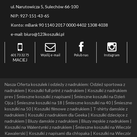
ul. Narutowicza 5, Sulechów 66-100
NIP: 927-151-43-65
Konto: mBank 90 1140 2017 0000 4402 1308 4038
e-mail: biuro@123koszulki.pl
601 73 32 75
Wyślij e-mail
Polub nas
Instagram
MACIEJ
Nasza Oferta koszulek i odzieży z nadrukiem:
Odzież sportowa z
nadrukiem
|
Koszulki full print z nadrukiem
|
Koszulki z nadrukiem
prev
|
Śmieszne koszulki z napisami
|
Śmieszne koszulki na Dzień
Ojca
|
Śmieszne koszulki na 18
|
Śmieszne koszulki na 40
|
Śmieszne
koszulki na 50
|
Koszulki filmowe z nadrukiem
|
T-shirty damskie z
nadrukiem
|
Koszulki z nadrukiem dla Geeka
|
Koszulki dziecięce z
nadrukiem
|
Bluzy damskie z nadrukiem
|
Bluzy męskie z nadrukiem
|
Koszulki na Walentynki z nadrukiem
|
Śmieszne koszulki na Wieczór
Kawalerski
|
Koszulki z napisami dla chłopaka
|
Koszulki na Wieczór