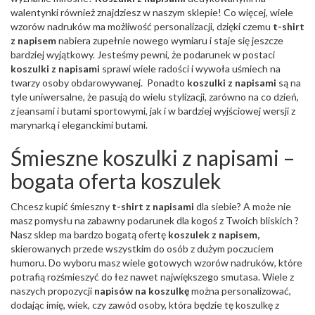
walentynki również znajdziesz w naszym sklepie! Co więcej, wiele
wzorów nadruków ma możliwość personalizacji, dzięki czemu
t-shirt
z napisem
nabiera zupełnie nowego wymiaru i staje się jeszcze
bardziej wyjątkowy. Jesteśmy pewni, że podarunek w postaci
koszulki z napisami
sprawi wiele radości i wywoła uśmiech na
twarzy osoby obdarowywanej. Ponadto
koszulki z napisami
są na
tyle uniwersalne, że pasują do wielu stylizacji, zarówno na co dzień,
z jeansami i butami sportowymi, jak i w bardziej wyjściowej wersji z
marynarką i eleganckimi butami.
Śmieszne koszulki z napisami –
bogata oferta koszulek
Chcesz kupić śmieszny
t-shirt z napisami
dla siebie? A może nie
masz pomysłu na zabawny podarunek dla kogoś z Twoich bliskich ?
Nasz sklep ma bardzo bogatą ofertę
koszulek z napisem,
skierowanych przede wszystkim do osób z dużym poczuciem
humoru. Do wyboru masz wiele gotowych wzorów nadruków, które
potrafią rozśmieszyć do łez nawet największego smutasa. Wiele z
naszych propozycji
napisów na koszulkę
można personalizować,
dodając imię, wiek, czy zawód osoby, która będzie tę koszulkę z