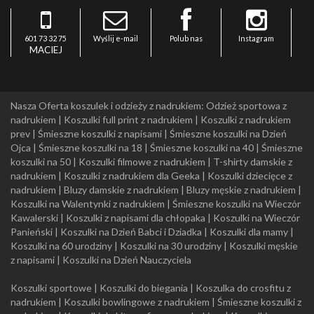
601 73 32 75
Wyślij e-mail
Polub nas
Instagram
MACIEJ
Nasza Oferta koszulek i odzieży z nadrukiem:
Odzież sportowa z
nadrukiem
|
Koszulki full print z nadrukiem
|
Koszulki z nadrukiem
prev
|
Śmieszne koszulki z napisami
|
Śmieszne koszulki na Dzień
Ojca
|
Śmieszne koszulki na 18
|
Śmieszne koszulki na 40
|
Śmieszne
koszulki na 50
|
Koszulki filmowe z nadrukiem
|
T-shirty damskie z
nadrukiem
|
Koszulki z nadrukiem dla Geeka
|
Koszulki dziecięce z
nadrukiem
|
Bluzy damskie z nadrukiem
|
Bluzy męskie z nadrukiem
|
Koszulki na Walentynki z nadrukiem
|
Śmieszne koszulki na Wieczór
Kawalerski
|
Koszulki z napisami dla chłopaka
|
Koszulki na Wieczór
Panieński
|
Koszulki na Dzień Babci i Dziadka
|
Koszulki dla mamy
|
Koszulki na 60 urodziny
|
Koszulki na 30 urodziny
|
Koszulki męskie
z napisami
|
Koszulki na Dzień Nauczyciela
Koszulki sportowe
|
Koszulki do biegania
|
Koszulka do crosfitu z
nadrukiem
|
Koszulki bowlingowe z nadrukiem
|
Śmieszne koszulki z