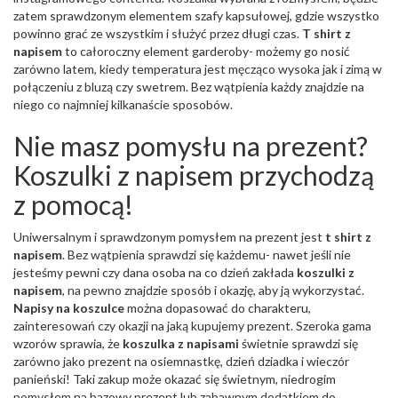
zatem sprawdzonym elementem szafy kapsułowej, gdzie wszystko
powinno grać ze wszystkim i służyć przez długi czas.
T shirt z
napisem
to całoroczny element garderoby- możemy go nosić
zarówno latem, kiedy temperatura jest męcząco wysoka jak i zimą w
połączeniu z bluzą czy swetrem. Bez wątpienia każdy znajdzie na
niego co najmniej kilkanaście sposobów.
Nie masz pomysłu na prezent?
Koszulki z napisem przychodzą
z pomocą!
Uniwersalnym i sprawdzonym pomysłem na prezent jest
t shirt z
napisem
. Bez wątpienia sprawdzi się każdemu- nawet jeśli nie
jesteśmy pewni czy dana osoba na co dzień zakłada
koszulki z
napisem
, na pewno znajdzie sposób i okazję, aby ją wykorzystać.
Napisy na koszulce
można dopasować do charakteru,
zainteresowań czy okazji na jaką kupujemy prezent. Szeroka gama
wzorów sprawia, że
koszulka z napisami
świetnie sprawdzi się
zarówno jako prezent na osiemnastkę, dzień dziadka i wieczór
panieński! Taki zakup może okazać się świetnym, niedrogim
pomysłem na bazowy prezent lub zabawnym dodatkiem do