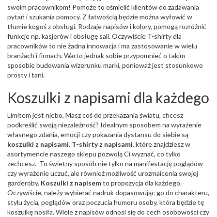
swoim pracownikom! Pomoże to ośmielić klientów do zadawania
pytań i szukania pomocy. Z łatwością będzie można wyłowić w
tłumie kogoś z obsługi. Rodzaje napisów i kolory, pomogą rozróżnić
funkcje np. kasjerów i obsługę sali. Oczywiście T-shirty dla
pracowników to nie żadna innowacja i ma zastosowanie w wielu
branżach i firmach. Warto jednak sobie przypomnieć o takim
sposobie budowania wizerunku marki, ponieważ jest stosunkowo
prosty i tani.
Koszulki z napisami dla każdego
Limitem jest niebo, Masz coś do przekazania światu, chcesz
podkreślić swoją niezależność? Idealnym sposobem na wyrażenie
własnego zdania, emocji czy pokazania dystansu do siebie są
koszulki z napisami
.
T-shirty z napisami
, które znajdziesz w
asortymencie naszego sklepu pozwolą Ci wyznać, co tylko
zechcesz. To świetny sposób nie tylko na manifestację poglądów
czy wyrażenie uczuć, ale również możliwość urozmaicenia swojej
garderoby.
Koszulki z napisem
to propozycja dla każdego.
Oczywiście, należy wybierać nadruk dopasowując go do charakteru,
stylu życia, poglądów oraz poczucia humoru osoby, która będzie tę
koszulkę nosiła. Wiele z napisów odnosi się do cech osobowości czy