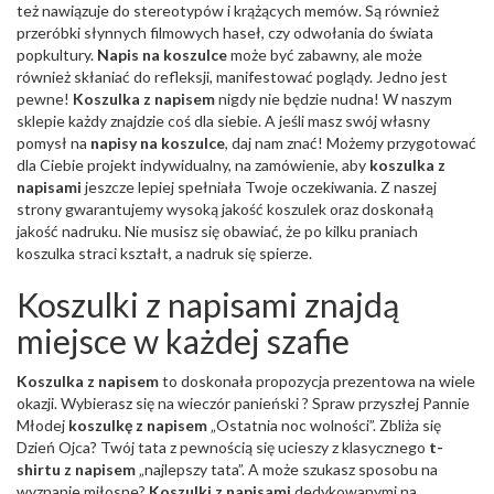
też nawiązuje do stereotypów i krążących memów. Są również
przeróbki słynnych filmowych haseł, czy odwołania do świata
popkultury.
Napis na koszulce
może być zabawny, ale może
również skłaniać do refleksji, manifestować poglądy. Jedno jest
pewne!
Koszulka z napisem
nigdy nie będzie nudna! W naszym
sklepie każdy znajdzie coś dla siebie. A jeśli masz swój własny
pomysł na
napisy na koszulce
, daj nam znać! Możemy przygotować
dla Ciebie projekt indywidualny, na zamówienie, aby
koszulka z
napisami
jeszcze lepiej spełniała Twoje oczekiwania. Z naszej
strony gwarantujemy wysoką jakość koszulek oraz doskonałą
jakość nadruku. Nie musisz się obawiać, że po kilku praniach
koszulka straci kształt, a nadruk się spierze.
Koszulki z napisami znajdą
miejsce w każdej szafie
Koszulka z napisem
to doskonała propozycja prezentowa na wiele
okazji. Wybierasz się na wieczór panieński ? Spraw przyszłej Pannie
Młodej
koszulkę z napisem
„Ostatnia noc wolności”. Zbliża się
Dzień Ojca? Twój tata z pewnością się ucieszy z klasycznego
t-
shirtu z napisem
„najlepszy tata”. A może szukasz sposobu na
wyznanie miłosne?
Koszulki z napisami
dedykowanymi na