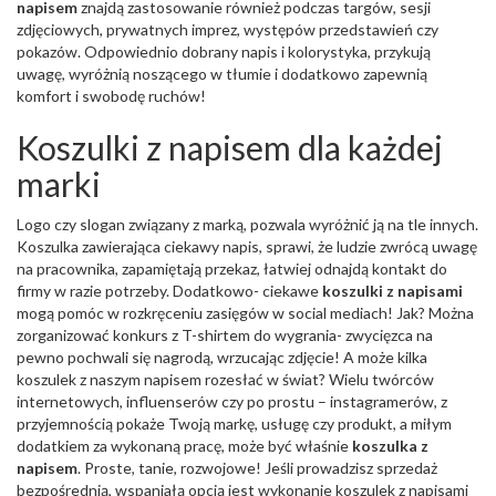
napisem
znajdą zastosowanie również podczas targów, sesji
zdjęciowych, prywatnych imprez, występów przedstawień czy
pokazów. Odpowiednio dobrany napis i kolorystyka, przykują
uwagę, wyróżnią noszącego w tłumie i dodatkowo zapewnią
komfort i swobodę ruchów!
Koszulki z napisem dla każdej
marki
Logo czy slogan związany z marką, pozwala wyróżnić ją na tle innych.
Koszulka zawierająca ciekawy napis, sprawi, że ludzie zwrócą uwagę
na pracownika, zapamiętają przekaz, łatwiej odnajdą kontakt do
firmy w razie potrzeby. Dodatkowo- ciekawe
koszulki z napisami
mogą pomóc w rozkręceniu zasięgów w social mediach! Jak? Można
zorganizować konkurs z T-shirtem do wygrania- zwycięzca na
pewno pochwali się nagrodą, wrzucając zdjęcie! A może kilka
koszulek z naszym napisem rozesłać w świat? Wielu twórców
internetowych, influenserów czy po prostu – instagramerów, z
przyjemnością pokaże Twoją markę, usługę czy produkt, a miłym
dodatkiem za wykonaną pracę, może być właśnie
koszulka z
napisem
. Proste, tanie, rozwojowe! Jeśli prowadzisz sprzedaż
bezpośrednią, wspaniałą opcją jest wykonanie koszulek z napisami