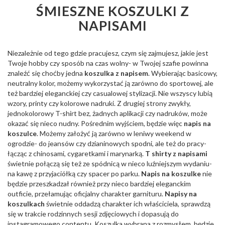
ŚMIESZNE KOSZULKI Z
NAPISAMI
Niezależnie od tego gdzie pracujesz, czym się zajmujesz, jakie jest
Twoje hobby czy sposób na czas wolny- w Twojej szafie powinna
znaleźć się choćby jedna
koszulka z napisem
. Wybierając basicowy,
neutralny kolor, możemy wykorzystać ją zarówno do sportowej, ale
też bardziej eleganckiej czy casualowej stylizacji. Nie wszyscy lubią
wzory, printy czy kolorowe nadruki. Z drugiej strony zwykły,
jednokolorowy T-shirt bez, żadnych aplikacji czy nadruków, może
okazać się nieco nudny. Pośrednim wyjściem, będzie więc
napis na
koszulce
. Możemy założyć ją zarówno w leniwy weekend w
ogrodzie- do jeansów czy dzianinowych spodni, ale też do pracy-
łącząc z chinosami, cygaretkami i marynarką.
T shirty z napisami
świetnie połączą się też ze spódnicą w nieco luźniejszym wydaniu-
na kawę z przyjaciółką czy spacer po parku.
Napis na koszulke
nie
będzie przeszkadzał również przy nieco bardziej eleganckim
outficie, przełamując oficjalny charakter garnituru.
Napisy na
koszulkach
świetnie oddadzą charakter ich właściciela, sprawdzą
się w trakcie rodzinnych sesji zdjęciowych i dopasują do
instagramowego contentu. Koszulka wybrana z rozmysłem, będzie