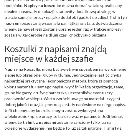
upominku.
Napisy na koszulke
można dobrać w taki sposób, aby
idealnie pasowały do okazji i stanowiły dodatkową atrakcję w
trakcie samej imprezy- np. jako dodatek i gadżet do zdjęć!
T shirty z
napisem
pozostaną wspaniała pamiątką na lata. Z doświadczenia
wiemy, że nawet jeśli zostaną ubrane jeden raz w trakcie imprezy-
zostają w garderobie na długi czas- choćby jako pidżama!
Koszulki z napisami znajdą
miejsce w każdej szafie
Napisy na koszulki
, mogą być świetnym sposobem na wyróżnienie
siebie lub określonej grupy w tłumie. Jednocześnie jest to chyba
najbardziej praktyczna i ekonomiczna metoda, która za pomocą
koloru materiału i samego napisu wyróżni każdą organizację, team,
grupę biegaczy, drużynę harcerską, uczestników eventu czy
pracowników sklepu. Warto zwrócić uwagę na materiał- czy jest
dobrej jakości oraz jaką metodą zostały naniesione na niego napisy.
Jeśli chcemy, aby koszulka mogła zostać wykorzystana
wielokrotnie- np. do pracy, to bardzo ważny parametr. Jeśli jednak
wiemy, że
t shirt z napisami
zostanie założony tylko raz na
określone wydarzenie- nie będzie to już aż tak istotne.
T shirty z