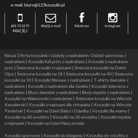
e-mail: biuro@123koszulki.pl
601 73 32 75
Wyślij e-mail
Polub nas
Instagram
MACIEJ
Nasza Oferta koszulek i odzieży z nadrukiem:
Odzież sportowa z
nadrukiem
|
Koszulki full print z nadrukiem
|
Koszulki z nadrukiem
prev
|
Śmieszne koszulki z napisami
|
Śmieszne koszulki na Dzień
Ojca
|
Śmieszne koszulki na 18
|
Śmieszne koszulki na 40
|
Śmieszne
koszulki na 50
|
Koszulki filmowe z nadrukiem
|
T-shirty damskie z
nadrukiem
|
Koszulki z nadrukiem dla Geeka
|
Koszulki dziecięce z
nadrukiem
|
Bluzy damskie z nadrukiem
|
Bluzy męskie z nadrukiem
|
Koszulki na Walentynki z nadrukiem
|
Śmieszne koszulki na Wieczór
Kawalerski
|
Koszulki z napisami dla chłopaka
|
Koszulki na Wieczór
Panieński
|
Koszulki na Dzień Babci i Dziadka
|
Koszulki dla mamy
|
Koszulki na 60 urodziny
|
Koszulki na 30 urodziny
|
Koszulki męskie
z napisami
|
Koszulki na Dzień Nauczyciela
Koszulki sportowe
|
Koszulki do biegania
|
Koszulka do crosfitu z