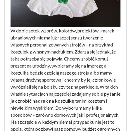
W dobie setek wzorów, kolorów, projektów i marek
ubraniowych nie ma już raczej sensu tworzenie
własnych personalizowanych strojów – na przykład
koszulek z własnym nadrukiem. Zdarza się jednak, że
taka potrzeba się pojawia. Chcemy zrobić komuś
prezent na urodziny, wybieramy się na imprezę a
koszulka będzie częścią naszego stroju albo mamy
własną drużynę sportową i chcemy by jej członkowie
wyróżniali się na boisku czy tez na parkiecie. W takich
właśnie sytuacjach najczęściej zadajemy sobie
pytanie
jak zrobić nadruk na koszulkę
tanim kosztem i
niewielkim wysiłkiem. Do wyboru mamy kilka
sposobów – zarówno domowych jak i profesjonalnych.
Na szczęście w każdym niemal przypadku nie jest to
opcja, która pozbawi nasz domowy budżet ogromnych