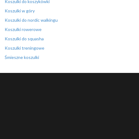
Koszulki do koszykówki
Koszulki w góry
Koszulki do nordic walkingu
Koszulki rowerowe
Koszulki do squasha
Koszulki treningowe
Śmieszne koszulki