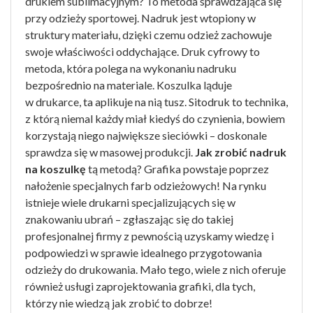
drukiem sublimacyjnym? To metoda sprawdzająca się
przy odzieży sportowej. Nadruk jest wtopiony w
struktury materiału, dzięki czemu odzież zachowuje
swoje właściwości oddychające. Druk cyfrowy to
metoda, która polega na wykonaniu nadruku
bezpośrednio na materiale. Koszulka ląduje
w drukarce, ta aplikuje na nią tusz. Sitodruk to technika,
z którą niemal każdy miał kiedyś do czynienia, bowiem
korzystają niego największe sieciówki – doskonale
sprawdza się w masowej produkcji.
Jak zrobić nadruk
na koszulkę
tą metodą? Grafika powstaje poprzez
nałożenie specjalnych farb odzieżowych! Na rynku
istnieje wiele drukarni specjalizujących się w
znakowaniu ubrań – zgłaszając się do takiej
profesjonalnej firmy z pewnością uzyskamy wiedzę i
podpowiedzi w sprawie idealnego przygotowania
odzieży do drukowania. Mało tego, wiele z nich oferuje
również usługi zaprojektowania grafiki, dla tych,
którzy nie wiedzą jak zrobić to dobrze!