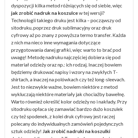
dyspozycji kilka metod różniących się od siebie, więc
jak zrobić nadruk na koszulce
w tej wersji?
Technologii takiego druku jest kilka – począwszy od
sitodruku, poprzez druk sublimacyjny oraz druk
cyfrowy aż po znany z powyższa termo transfer. Każda
z nich ma nieco inne wymagania dotyczące
przygotowania danej grafiki, więc warto to brać pod
uwagę! Metodę nadruku najczęściej dobiera się pod
materiał odzieży oraz np.: ich rodzaj. Inaczej bowiem
będziemy drukować napisy i wzory na zwykłych T-
shirtach, a inaczej na polówkach czy też long-sleevach.
Jest to niezwykle ważne, bowiem niektóre z metod
wykluczają niektóre materiały jak chociażby bawełnę.
Warto również określić kolor odzieży no i nakłady. Przy
sitodruku opłaca się zamawiać bardzo dużo koszulek
czy też spodenek, z kolei druk cyfrowy jest raczej
polecany do indywidualnych zamówień pojedynczych
sztuk odzieży!
Jak zrobić nadruki na koszulki