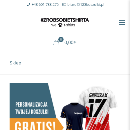
+48 601 733 275
biuro@123koszulki.pl
0
0,00zł
Sklep