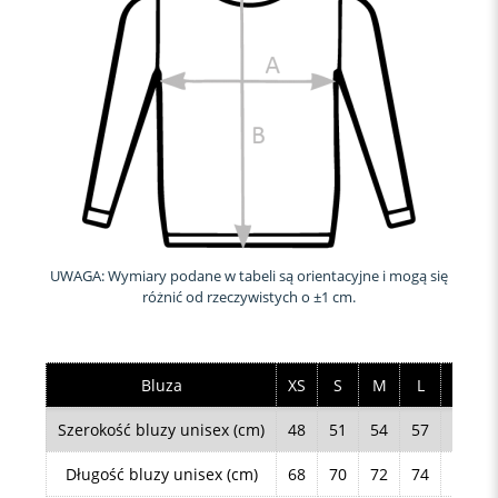
UWAGA: Wymiary podane w tabeli są orientacyjne i mogą się
różnić od rzeczywistych o ±1 cm.
Bluza
XS
S
M
L
XL
Szerokość bluzy unisex (cm)
48
51
54
57
61
Długość bluzy unisex (cm)
68
70
72
74
76