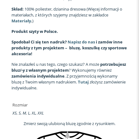
Skład:
100% poliester, dzianina dresowa (Więcej informacji o
materiałach, z których szyjemy znajdziesz w zakładce
Materiały
.
)
Produkt szyty w Polsce.
Spodobał Ci się ten nadruk?
Napisz do nas
i zamów inne
produkty z tym projektem – bluzę, koszulkę czy sportowe
akcesoria!
Nie znalazłeś u nas tego, czego szukasz? A może
potrzebujesz
bluz/-y z własnym projektem
? Wykonujemy również
zamówienia indywidualne
. Z przyjemnością wykonamy
bluzę z Twoim własnym nadrukiem.
Tutaj
złożysz zamówienie
indywidualne.
Rozmiar
XS, S, M, L, XL, XXL
Zmierz swoją ulubioną bluzę zgodnie z rysunkiem.