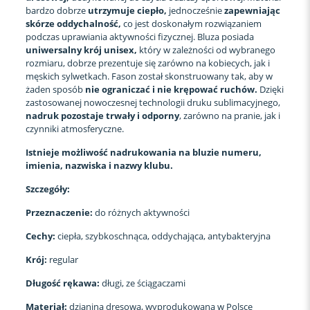
bardzo dobrze
utrzymuje ciepło,
jednocześnie
zapewniając
skórze oddychalność,
co jest doskonałym rozwiązaniem
podczas uprawiania aktywności fizycznej. Bluza posiada
uniwersalny krój unisex,
który w zależności od wybranego
rozmiaru, dobrze prezentuje się zarówno na kobiecych, jak i
męskich sylwetkach. Fason został skonstruowany tak, aby w
żaden sposób
nie ograniczać i nie krępować ruchów.
Dzięki
zastosowanej nowoczesnej technologii druku sublimacyjnego,
nadruk pozostaje trwały i odporny
, zarówno na pranie, jak i
czynniki atmosferyczne.
Istnieje możliwość nadrukowania na bluzie numeru,
imienia, nazwiska i nazwy klubu.
Szczegóły:
Przeznaczenie:
do różnych aktywności
Cechy:
ciepła, szybkoschnąca, oddychająca, antybakteryjna
Krój:
regular
Długość rękawa:
długi, ze ściągaczami
Materiał:
dzianina dresowa, wyprodukowana w Polsce