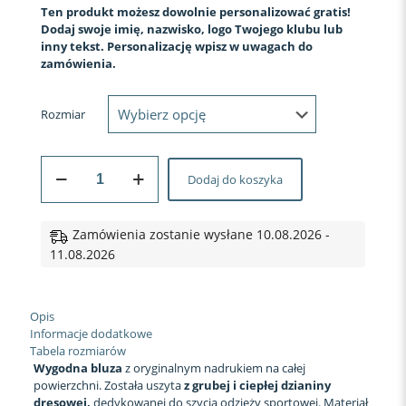
Ten produkt możesz dowolnie personalizować gratis!
Dodaj swoje imię, nazwisko, logo Twojego klubu lub
inny tekst. Personalizację wpisz w uwagach do
zamówienia.
Rozmiar
ilość
Dodaj do koszyka
BLUZA
SPORTOWA
#11
Odkrywca
Zamówienia zostanie wysłane 10.08.2026 -
Gór
11.08.2026
Opis
Informacje dodatkowe
Tabela rozmiarów
Wygodna bluza
z oryginalnym nadrukiem na całej
powierzchni. Została uszyta
z grubej i ciepłej dzianiny
dresowej,
dedykowanej do szycia odzieży sportowej. Materiał