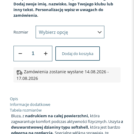
Dodaj swoje imię, nazwisko, logo Twojego klubu lub
inny tekst. Personalizację wpisz w uwagach do
zamówienia.
Rozmiar
ilość
Dodaj do koszyka
BLUZA
SPORTOWA
#32
Zielona
Zamówienia zostanie wysłane 14.08.2026 -
Moc
17.08.2026
Opis
Informacje dodatkowe
Tabela rozmiarów
Bluza, z
nadrukiem na całej powierzchni,
która
zagwarantuje komfort podczas aktywności fizycznych. Uszyta
z
dwuwarstwowej dzianiny typu softshell,
która jest bardzo
odporna na rozdarcia.
Specjalne włókna sprawiają, że