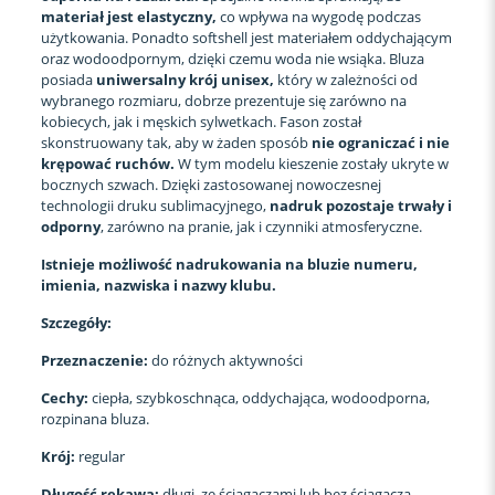
materiał jest elastyczny,
co wpływa na wygodę podczas
użytkowania. Ponadto softshell jest materiałem oddychającym
oraz wodoodpornym, dzięki czemu woda nie wsiąka. Bluza
posiada
uniwersalny krój unisex,
który w zależności od
wybranego rozmiaru, dobrze prezentuje się zarówno na
kobiecych, jak i męskich sylwetkach. Fason został
skonstruowany tak, aby w żaden sposób
nie ograniczać i nie
krępować ruchów.
W tym modelu kieszenie zostały ukryte w
bocznych szwach. Dzięki zastosowanej nowoczesnej
technologii druku sublimacyjnego,
nadruk pozostaje trwały i
odporny
, zarówno na pranie, jak i czynniki atmosferyczne.
Istnieje możliwość nadrukowania na bluzie numeru,
imienia, nazwiska i nazwy klubu.
Szczegóły:
Przeznaczenie:
do różnych aktywności
Cechy:
ciepła, szybkoschnąca, oddychająca, wodoodporna,
rozpinana bluza.
Krój:
regular
Długość rękawa:
długi, ze ściągaczami lub bez ściągacza.