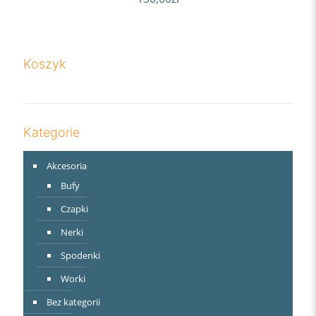
Koszyk
Kategorie
Akcesoria
Bufy
Czapki
Nerki
Spodenki
Worki
Bez kategorii