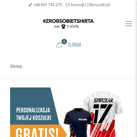
+48 601 733 275
biuro@123koszulki.pl
0
0,00zł
Sklep