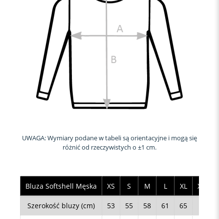
UWAGA: Wymiary podane w tabeli są orientacyjne i mogą się
różnić od rzeczywistych o ±1 cm.
Bluza Softshell Męska
XS
S
M
L
XL
XXL
Szerokość bluzy (cm)
53
55
58
61
65
68