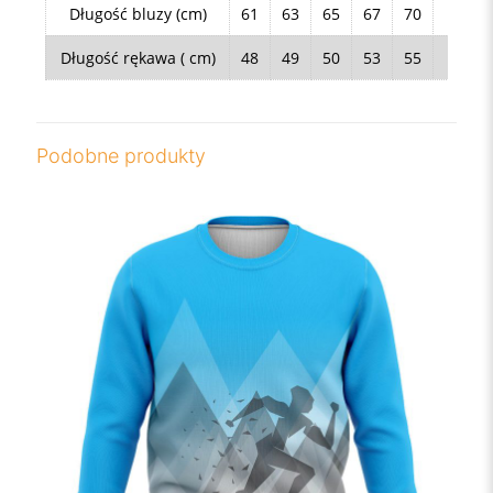
Długość bluzy (cm)
61
63
65
67
70
72
Długość rękawa ( cm)
48
49
50
53
55
56
Podobne produkty