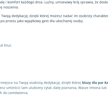
odę i komfort każdego dnia. Luźny, unisexowy krój sprawia, że dosk
dę noszenia.
woją dedykację, dzięki której możesz nadać im osobisty charakter
b po prostu jako wyjątkowy gest dla ukochanej osoby.
k bluz.
miejsce na Twoją osobistą dedykację, dzięki której
bluzy dla par K
żesz umieścić tam ulubiony cytat, datę poznania, Wasze imiona lub 
ch do zamówienia.