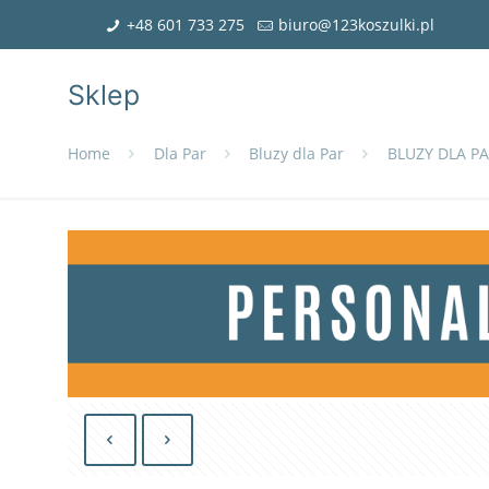
+48 601 733 275
biuro@123koszulki.pl
Sklep
Home
Dla Par
Bluzy dla Par
BLUZY DLA PA