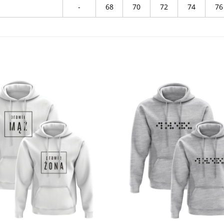
-
68
70
72
74
76