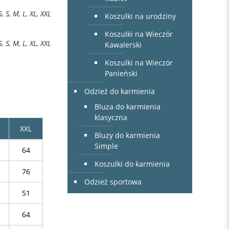
S, S, M, L, XL, XXL
Koszulki na urodziny
Koszulki na Wieczór
S, S, M, L, XL, XXL
Kawalerski
Koszulki na Wieczór
Panieński
Odzież do karmienia
Bluza do karmienia
klasyczna
XXL
Bluzy do karmienia
Simple
64
Koszulki do karmienia
76
Odzież sportowa
51
64