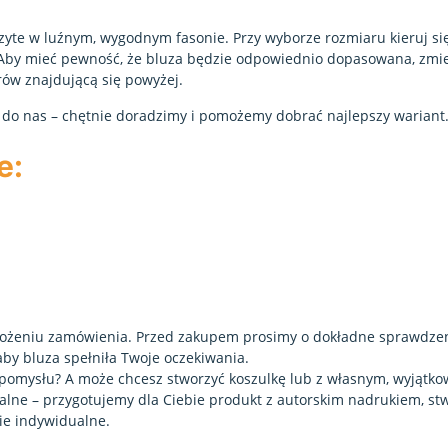
zyte w luźnym, wygodnym fasonie. Przy wyborze rozmiaru kieruj się
 Aby mieć pewność, że bluza będzie odpowiednio dopasowana, zmi
rów znajdującą się powyżej.
 do nas – chętnie doradzimy i pomożemy dobrać najlepszy wariant.
e:
złożeniu zamówienia. Przed zakupem prosimy o dokładne sprawdzen
by bluza spełniła Twoje oczekiwania.
o pomysłu? A może chcesz stworzyć koszulkę lub z własnym, wyjątk
lne – przygotujemy dla Ciebie produkt z autorskim nadrukiem, st
ie indywidualne.