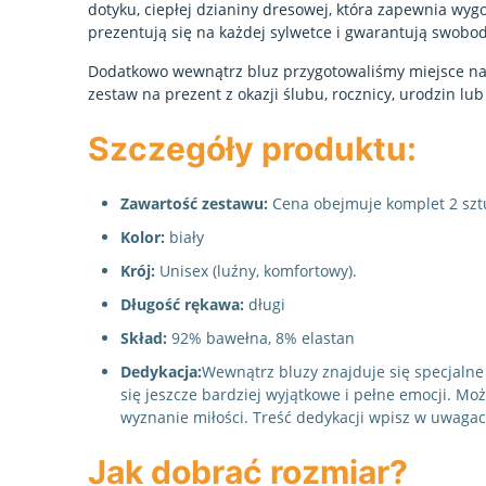
dotyku, ciepłej dzianiny dresowej, która zapewnia wyg
prezentują się na każdej sylwetce i gwarantują swobo
Dodatkowo wewnątrz bluz przygotowaliśmy miejsce na T
zestaw na prezent z okazji ślubu, rocznicy, urodzin lu
Szczegóły produktu:
Zawartość zestawu:
Cena obejmuje komplet 2 sztu
Kolor:
biały
Krój:
Unisex (luźny, komfortowy).
Długość rękawa:
długi
Skład:
92% bawełna, 8% elastan
Dedykacja:
Wewnątrz bluzy znajduje się specjalne 
się jeszcze bardziej wyjątkowe i pełne emocji. Mo
wyznanie miłości. Treść dedykacji wpisz w uwaga
Jak dobrać rozmiar?