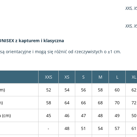
XXS, X
XXS, X
UNISEX z kapturem i klasyczna
 orientacyjne i mogą się różnić od rzeczywistych o ±1 cm.
XXS
XS
S
M
L
XL
cm)
52
54
56
58
60
62
m)
58
64
66
68
70
72
a (cm)
45
46
47
48
49
50
-
48
51
54
57
61