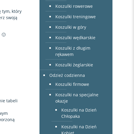
Koszulki rowerowe
 tym, który
Koszulki treningowe
erz swoją
Koszulki w góry
 🙂
Koszulki wędkarskie
Koszulki z długim
rękawem
Koszulki żeglarskie
Odzież codzienna
Koszulki firmowe
Koszulki na specjalne
ie tabeli
okazje
Koszulki na Dzień
owym
Chłopaka
worzoną
Koszulki na Dzień
Kobiet