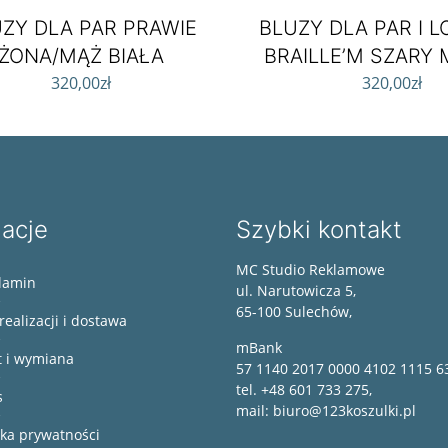
ZY DLA PAR PRAWIE
BLUZY DLA PAR I L
ŻONA/MĄŻ BIAŁA
BRAILLE’M SZARY
320,00
zł
320,00
zł
macje
Szybki kontakt
MC Studio Reklamowe
lamin
ul. Narutowicza 5,
65-100 Sulechów,
realizacji i dostawa
mBank
t i wymiana
57 1140 2017 0000 4102 1115 6
tel. +48 601 733 275,
s
mail: biuro@123koszulki.pl
yka prywatności