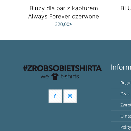
Bluzy dla par z kapturem
BLU
Always Forever czerwone
320,00
zł
Infor
Regu
Czas 
Zwro
O na
Polit