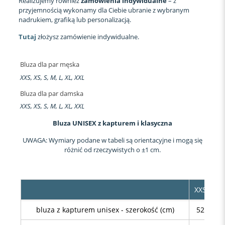
Realizujemy również
zamówienia indywidualne
– z
przyjemnością wykonamy dla Ciebie ubranie z wybranym
nadrukiem, grafiką lub personalizacją.
Tutaj
złożysz zamówienie indywidualne.
Bluza dla par męska
XXS, XS, S, M, L, XL, XXL
Bluza dla par damska
XXS, XS, S, M, L, XL, XXL
Bluza UNISEX z kapturem i klasyczna
UWAGA: Wymiary podane w tabeli są orientacyjne i mogą się
różnić od rzeczywistych o ±1 cm.
XXS
XS
bluza z kapturem unisex - szerokość (cm)
52
54