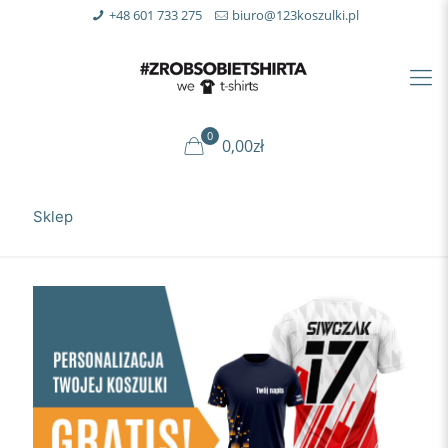
+48 601 733 275
biuro@123koszulki.pl
0
0,00zł
Sklep