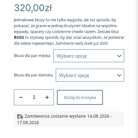
320,00
zł
Jednakowe bluzy to nie tylko wygoda, ale też sposób, by
pokazać, że gracie w jednej drużynie! Idealne na wspólne
wypady, spacery czy codzienne chwile razem. Zestaw bluz
BOSS
to stylowy sposób, by dać znać wszystkim, że jesteście
dla siebie najważniejsi. Zamówcie swój duet już dziś!
Bluza dla par męska
Bluza dla par damska
ilość
Dodaj do koszyka
BLUZY
DLA
PAR
Z
Zamówienia zostanie wysłane 14.08.2026 -
KAPTUREM
17.08.2026
Boss
czarne