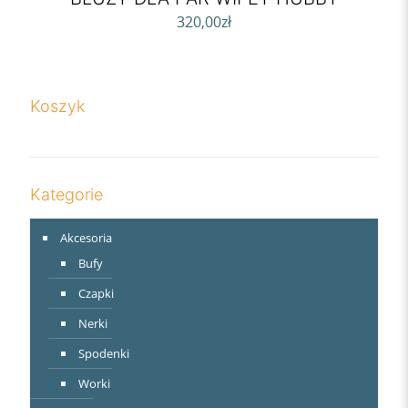
320,00
zł
Koszyk
Kategorie
Akcesoria
Bufy
Czapki
Nerki
Spodenki
Worki