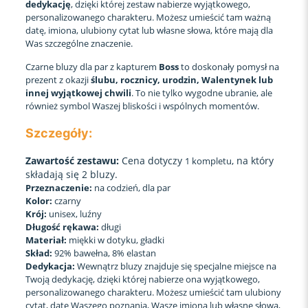
dedykację
, dzięki której zestaw nabierze wyjątkowego,
personalizowanego charakteru. Możesz umieścić tam ważną
datę, imiona, ulubiony cytat lub własne słowa, które mają dla
Was szczególne znaczenie.
Czarne bluzy dla par z kapturem
Boss
to doskonały pomysł na
prezent z okazji
ślubu, rocznicy, urodzin, Walentynek lub
innej wyjątkowej chwili
. To nie tylko wygodne ubranie, ale
również symbol Waszej bliskości i wspólnych momentów.
Szczegóły:
Zawartość zestawu:
Cena dotyczy
, na który
1 kompletu
składają się 2 bluzy.
Przeznaczenie:
na codzień, dla par
Kolor:
czarny
Krój:
unisex, luźny
Długość rękawa:
długi
Materiał:
miękki w dotyku, gładki
Skład:
92% bawełna, 8% elastan
Dedykacja:
Wewnątrz bluzy znajduje się specjalne miejsce na
Twoją dedykację, dzięki której nabierze ona wyjątkowego,
personalizowanego charakteru. Możesz umieścić tam ulubiony
cytat, datę Waszego poznania, Wasze imiona lub własne słowa,