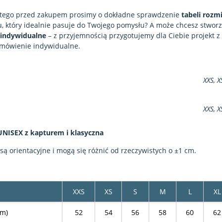
atego przed zakupem prosimy o dokładne sprawdzenie
tabeli rozm
, który idealnie pasuje do Twojego pomysłu? A może chcesz stwor
indywidualne
– z przyjemnością przygotujemy dla Ciebie projekt 
amówienie indywidualne.
XXS, X
XXS, X
UNISEX z kapturem i klasyczna
 orientacyjne i mogą się różnić od rzeczywistych o ±1 cm.
XXS
XS
S
M
L
XL
cm)
52
54
56
58
60
62