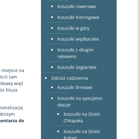
Koszulki rowerowe
Koszulki treningowe
Koszulki w góry
Koszulki wędkarskie
Koszulki z długim
rękawem
Koszulki żeglarskie
e miejsce na
eścić tam
Odzież codzienna
ątkową więź
Koszulki firmowe
 że bluza
Koszulki na specjalne
okazje
sonalizację
Koszulki na Dzień
obistym
Chłopaka
entarzu do
Koszulki na Dzień
Kobiet