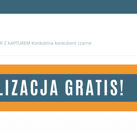
R Z KAPTUREM Konkubina konkubent czarne