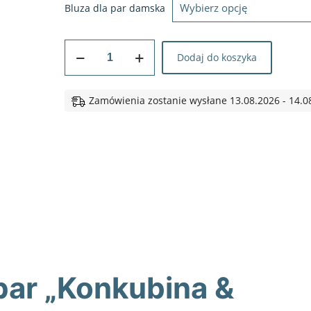
Bluza dla par damska
ilość
Dodaj do koszyka
BLUZY
DLA
PAR
Zamówienia zostanie wysłane 13.08.2026 - 14.0
Z
KAPTUREM
Konkubina
konkubent
czarne
par „Konkubina &