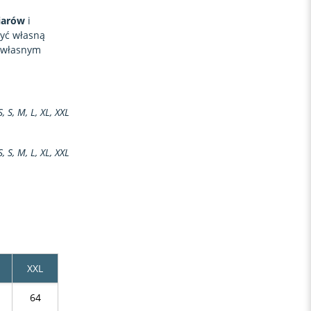
iarów
i
zyć własną
z własnym
S, S, M, L, XL, XXL
S, S, M, L, XL, XXL
XXL
64