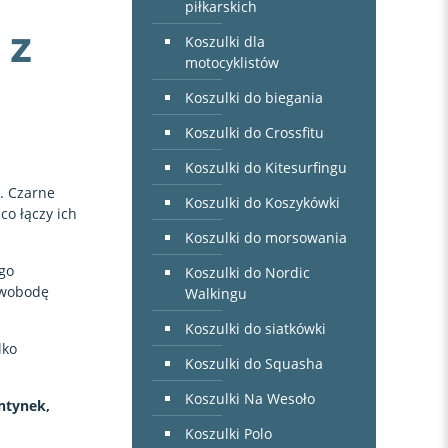
piłkarskich
 z
Koszulki dla
motocyklistów
Koszulki do biegania
Koszulki do Crossfitu
Koszulki do Kitesurfingu
. Czarne
Koszulki do Koszykówki
co łączy ich
Koszulki do morsowania
go
Koszulki do Nordic
 swobodę
Walkingu
Koszulki do siatkówki
lko
Koszulki do Squasha
Koszulki Na Wesoło
entynek,
Koszulki Polo