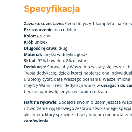
Specyfikacja
Zawartość zestawu:
Cena dotyczy
1 kompletu
, na któr
Przeznaczenie:
na codzień
Kolor:
czarny
Krój:
unisex
Długość rękawa:
długi
Materiał:
miękki w dotyku, gładki
Skład:
92% bawełna, 8% elastan
Dedykacja:
Spraw, aby Wasze bluzy stały się jeszcze b
Twoją dedykację, dzięki której nabierze ona indywidua
ulubiony cytat, datę Waszego poznania, Wasze imiona l
między Wami. Treść dedykacji wpisz w
uwagach do z
będzie naprawdę jedyna w swoim rodzaju.
Haft na rękawie:
Dodajcie swoim bluzom jeszcze więce
i stworzenie wyjątkowego zestawu stworzonego specja
akcentem, który sprawi, że bluzy nabiorą niepowtarzal
zamówienia
.