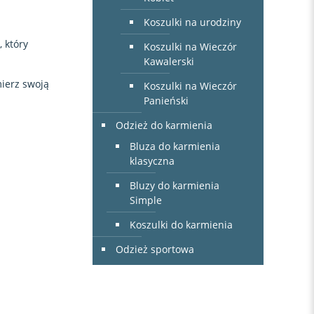
Koszulki na urodziny
n
, który
Koszulki na Wieczór
Kawalerski
mierz swoją
Koszulki na Wieczór
Panieński
Odzież do karmienia
Bluza do karmienia
klasyczna
Bluzy do karmienia
:
Simple
Koszulki do karmienia
Odzież sportowa