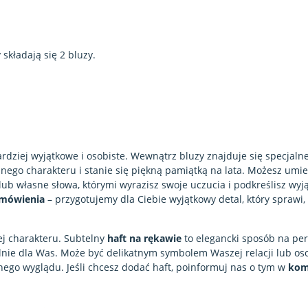
y składają się 2 bluzy.
ardziej wyjątkowe i osobiste. Wewnątrz bluzy znajduje się specjaln
lnego charakteru i stanie się piękną pamiątką na lata. Możesz umi
ub własne słowa, którymi wyrazisz swoje uczucia i podkreślisz wyj
amówienia
– przygotujemy dla Ciebie wyjątkowy detal, który sprawi,
j charakteru. Subtelny
haft na rękawie
to elegancki sposób na per
lnie dla Was. Może być delikatnym symbolem Waszej relacji lub os
nego wyglądu. Jeśli chcesz dodać haft, poinformuj nas o tym w
kom