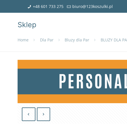
+48 601 733 275
biuro@123koszulki.pl
Sklep
Home
Dla Par
Bluzy dla Par
BLUZY DLA PA