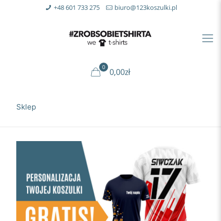
+48 601 733 275
biuro@123koszulki.pl
0
0,00zł
Sklep