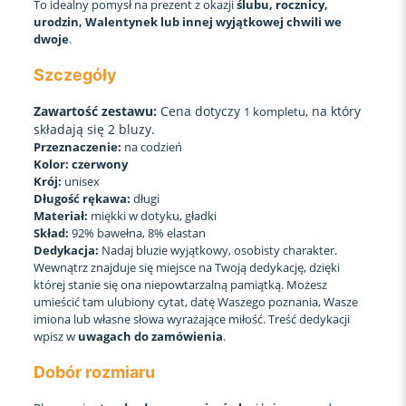
To idealny pomysł na prezent z okazji
ślubu, rocznicy,
urodzin, Walentynek lub innej wyjątkowej chwili we
dwoje
.
Szczegóły
Zawartość zestawu:
Cena dotyczy
, na który
1 kompletu
składają się 2 bluzy.
Przeznaczenie:
na codzień
Kolor: czerwony
Krój:
unisex
Długość rękawa:
długi
Materiał:
miękki w dotyku, gładki
Skład:
92% bawełna, 8% elastan
Dedykacja:
Nadaj bluzie wyjątkowy, osobisty charakter.
Wewnątrz znajduje się miejsce na Twoją dedykację, dzięki
której stanie się ona niepowtarzalną pamiątką. Możesz
umieścić tam ulubiony cytat, datę Waszego poznania, Wasze
imiona lub własne słowa wyrażające miłość. Treść dedykacji
wpisz w
uwagach do zamówienia
.
Dobór rozmiaru