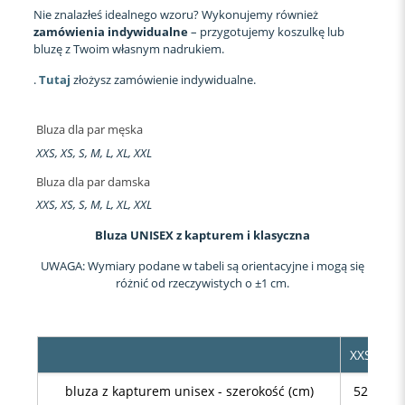
Nie znalazłeś idealnego wzoru? Wykonujemy również
zamówienia indywidualne
– przygotujemy koszulkę lub
bluzę z Twoim własnym nadrukiem.
.
Tutaj
złożysz zamówienie indywidualne.
Bluza dla par męska
XXS, XS, S, M, L, XL, XXL
Bluza dla par damska
XXS, XS, S, M, L, XL, XXL
Bluza UNISEX z kapturem i klasyczna
UWAGA: Wymiary podane w tabeli są orientacyjne i mogą się
różnić od rzeczywistych o ±1 cm.
XXS
XS
bluza z kapturem unisex - szerokość (cm)
52
54