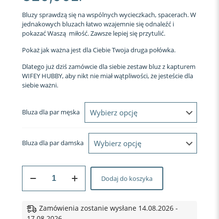
Bluzy sprawdzą się na wspólnych wycieczkach, spacerach. W
jednakowych bluzach łatwo wzajemnie się odnaleźć i
pokazać Waszą miłość. Zawsze lepiej się przytulić.
Pokaż jak ważna jest dla Ciebie Twoja druga połówka.
Dlatego już dziś zamówcie dla siebie zestaw bluz z kapturem
WIFEY HUBBY, aby nikt nie miał wątpliwości, że jesteście dla
siebie ważni.
Bluza dla par męska
Bluza dla par damska
ilość
Dodaj do koszyka
BLUZY
DLA
PAR
Z
Zamówienia zostanie wysłane 14.08.2026 -
KAPTUREM
17.08.2026