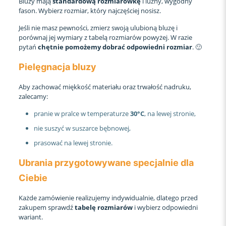
Bluzy mają
standardową rozmiarówkę
i luźny, wygodny
fason. Wybierz rozmiar, który najczęściej nosisz.
Jeśli nie masz pewności, zmierz swoją ulubioną bluzę i
porównaj jej wymiary z tabelą rozmiarów powyżej. W razie
pytań
chętnie pomożemy dobrać odpowiedni rozmiar
. 🙂
Pielęgnacja bluzy
Aby zachować miękkość materiału oraz trwałość nadruku,
zalecamy:
pranie w pralce w temperaturze
30°C
, na lewej stronie,
nie suszyć w suszarce bębnowej,
prasować na lewej stronie.
Ubrania przygotowywane specjalnie dla
Ciebie
Każde zamówienie realizujemy indywidualnie, dlatego przed
zakupem sprawdź
tabelę rozmiarów
i wybierz odpowiedni
wariant.