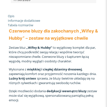
WIFEY
HUBBY
czerwone
Opis
Informacje dodatkowe
Tabela rozmiarów
Czerwone bluzy dla zakochanych „Wifey &
Hubby” – zestaw na wyjątkowe chwile
Zestaw bluz
„Wifey & Hubby”
to wyjątkowy komplet dla par,
które chcą podkreślić swoją relację i wspólnie tworzyć
niezapomniane chwile. Czerwone bluzy z kapturem łączą
wygodę, modny wygląd i osobisty charakter.
Wykonane z
miękkiej i ciepłej dzianiny dresowej
,
zapewniają komfort oraz przyjemność noszenia każdego dnia.
Luźny krój unisex
sprawia, że bluzy świetnie układają się na
różnych sylwetkach i gwarantują swobodę ruchów.
Dzięki możliwości dodania
dedykacji wewnątrz bluzy
zestaw
może stać się wyjątkową, spersonalizowaną pamiątką pełną
emocji.