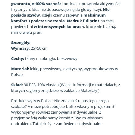
gwarantuje 100% suchości
podczas uprawiania aktywności
fizycznych. Idealnie dopasowuje się do głowy i szyi.
NIe
posiada szwów,
dzięki czemu zapewnia
maksimum
komfortu podczas noszenia.
Nadruk fullprint
na całej
powierzchni
w intensywnych kolorach,
które nie blakną,
mimo wielu prań.
Szczegóły:
Wymiary:
25×50 cm
Cechy:
tkany na okrągło, bezszwowy
Materiał:
lekki, przewiewny, elastyczny, wyprodukowany w
Polsce
Skład:
90 PES, 10% elastan (Więcej informacji o materiałach, z
których szyjemy znajdziesz w zakładce Materiały.)
Produkt szyty w Polsce. Nie znalazłeś u nas tego, czego
szukasz? A może potrzebujesz buff z własnym projektem?
Wykonujemy również zamówienia indywidualne. Z
przyjemnością wykonamy komin z Twoim własnym
nadrukiem. Tutaj złożysz zamówienie indywidualne.