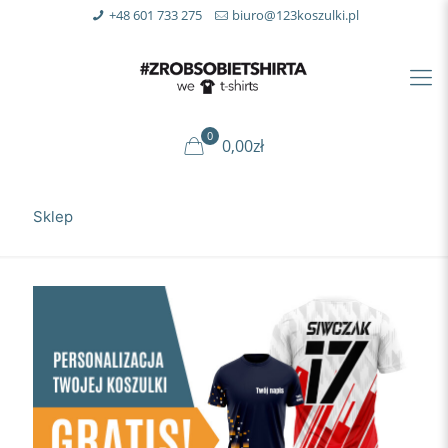
+48 601 733 275
biuro@123koszulki.pl
0
0,00zł
Sklep