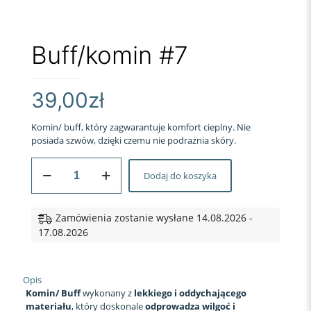
Buff/komin #7
39,00
zł
Komin/ buff, który zagwarantuje komfort cieplny. Nie
posiada szwów, dzięki czemu nie podrażnia skóry.
ilość
Dodaj do koszyka
Buff/komin
#7
Zamówienia zostanie wysłane 14.08.2026 -
17.08.2026
Opis
Komin/ Buff
wykonany z
lekkiego i oddychającego
materiału
, który doskonale
odprowadza wilgoć i