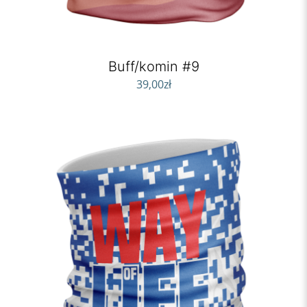
Buff/komin #9
39,00
zł