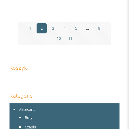
1
2
3
4
5
…
9
10
11
Koszyk
Kategorie
Akcesoria
Bufy
Czapki