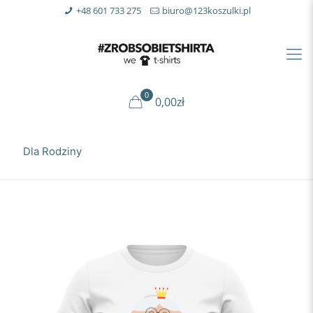
+48 601 733 275
biuro@123koszulki.pl
0
0,00zł
Dla Rodziny