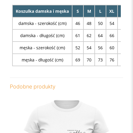
Koszulka damska i męska
S
M
L
XL
XXL
damska - szerokość (cm)
46
48
50
54
58
damska - długość (cm)
61
62
64
66
68
męska - szerokość (cm)
52
54
56
60
63
męska - długość (cm)
69
70
73
76
78
Podobne produkty