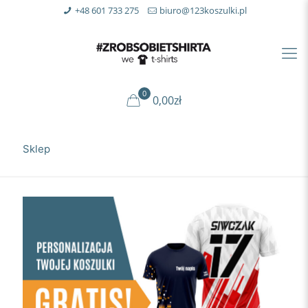
+48 601 733 275
biuro@123koszulki.pl
0
0,00zł
Sklep