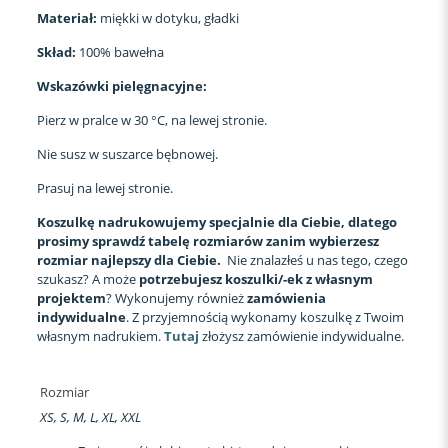
Materiał:
miękki w dotyku, gładki
Skład:
100% bawełna
Wskazówki pielęgnacyjne:
Pierz w pralce w 30 °C, na lewej stronie.
Nie susz w suszarce bębnowej.
Prasuj na lewej stronie.
Koszulkę nadrukowujemy specjalnie dla Ciebie, dlatego
prosimy sprawdź tabelę rozmiarów zanim wybierzesz
rozmiar najlepszy dla Ciebie.
Nie znalazłeś u nas tego, czego
szukasz? A może
potrzebujesz koszulki/-ek z własnym
projektem
? Wykonujemy również
zamówienia
indywidualne
. Z przyjemnością wykonamy koszulkę z Twoim
własnym nadrukiem.
Tutaj
złożysz zamówienie indywidualne.
Rozmiar
XS, S, M, L, XL, XXL