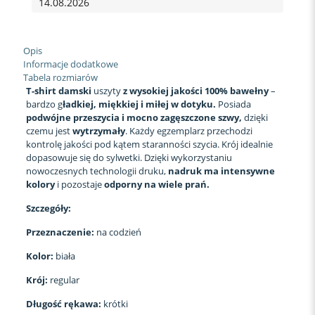
14.08.2026
Opis
Informacje dodatkowe
Tabela rozmiarów
T-shirt damski
uszyty
z wysokiej jakości 100% bawełny
–
bardzo g
ładkiej, miękkiej i miłej w dotyku.
Posiada
podwójne przeszycia i mocno zagęszczone szwy,
dzięki
czemu jest
wytrzymały
. Każdy egzemplarz przechodzi
kontrolę jakości pod kątem staranności szycia. Krój idealnie
dopasowuje się do sylwetki. Dzięki wykorzystaniu
nowoczesnych technologii druku,
nadruk ma intensywne
kolory
i pozostaje
odporny na wiele prań.
Szczegóły:
Przeznaczenie:
na codzień
Kolor:
biała
Krój:
regular
Długość rękawa:
krótki