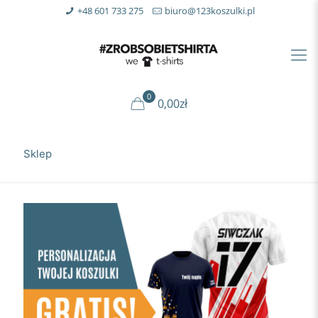
+48 601 733 275
biuro@123koszulki.pl
0
0,00zł
Sklep