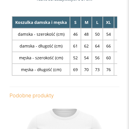
Koszulka damska i męska
S
M
L
XL
XXL
damska - szerokość (cm)
46
48
50
54
58
damska - długość (cm)
61
62
64
66
68
męska - szerokość (cm)
52
54
56
60
63
męska - długość (cm)
69
70
73
76
78
Podobne produkty