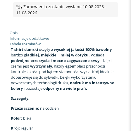
BABCI
BABCIA
Zamówienia zostanie wysłane 10.08.2026 -
SERCE
11.08.2026
Opis
Informacje dodatkowe
Tabela rozmiarów
T-shirt damski
uszyty
z wysokiej jakości 100% bawełny
–
bardzo g
ładkiej, miękkiej i miłej w dotyku.
Posiada
podwójne przeszycia i mocno zagęszczone szwy,
dzięki
czemu jest
wytrzymały
. Każdy egzemplarz przechodzi
kontrolę jakości pod kątem staranności szycia. Krój idealnie
dopasowuje się do sylwetki. Dzięki wykorzystaniu
nowoczesnych technologii druku,
nadruk ma intensywne
kolory
i pozostaje
odporny na wiele prań.
Szczegóły:
Przeznaczenie:
na codzień
Kolor:
biała
Krój:
regular