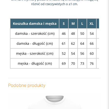
różnić od rzeczywistych o ±1 cm.
Koszulka damska i męska
S
M
L
XL
XXL
damska - szerokość (cm)
46
48
50
54
58
damska - długość (cm)
61
62
64
66
68
męska - szerokość (cm)
52
54
56
60
63
męska - długość (cm)
69
70
73
76
78
Podobne produkty