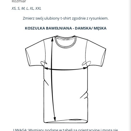
Rozmiar
XS, S, M, L, XL, XXL
Zmierz swój ulubiony t-shirt zgodnie z rysunkiem.
KOSZULKA BAWEŁNIANA - DAMSKA/ MĘSKA
UWAGA: Wymiary podane w tabeli są orientacyjne i mogą się