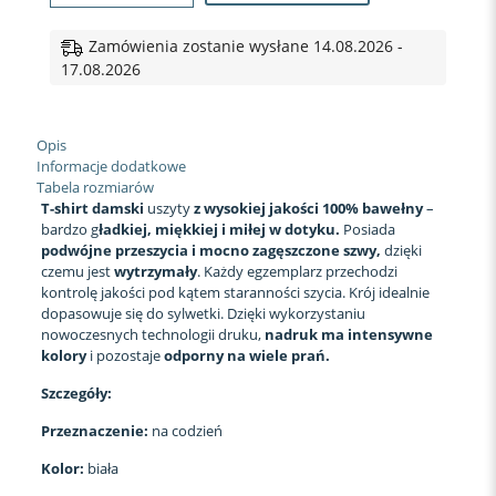
DLA
BABCI
DUMNA
Zamówienia zostanie wysłane 14.08.2026 -
BABCIA
17.08.2026
Opis
Informacje dodatkowe
Tabela rozmiarów
T-shirt damski
uszyty
z wysokiej jakości 100% bawełny
–
bardzo g
ładkiej, miękkiej i miłej w dotyku.
Posiada
podwójne przeszycia i mocno zagęszczone szwy,
dzięki
czemu jest
wytrzymały
. Każdy egzemplarz przechodzi
kontrolę jakości pod kątem staranności szycia. Krój idealnie
dopasowuje się do sylwetki. Dzięki wykorzystaniu
nowoczesnych technologii druku,
nadruk ma intensywne
kolory
i pozostaje
odporny na wiele prań.
Szczegóły:
Przeznaczenie:
na codzień
Kolor:
biała