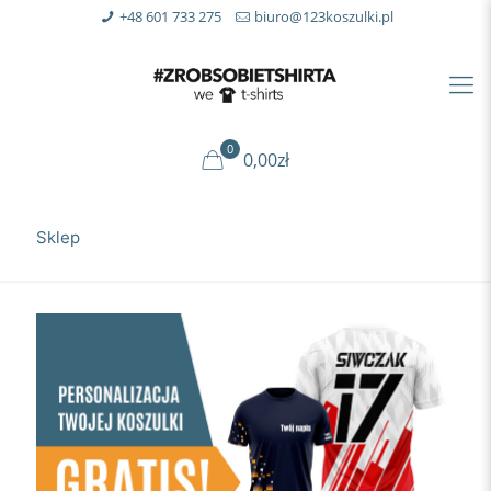
+48 601 733 275
biuro@123koszulki.pl
0
0,00zł
Sklep