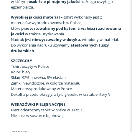
w którym
osobiście pilnujemy jakości
każdego uszytego
egzemplarza.
W
ysokiej jakości materiał
– tshirt wykonany jest z
materiałów wyprodukowanych w Polsce,
które
przetestowaliśmy pod kątem trwałości i zachowania
jakości
w trakcie użytkowania.
Nadruk jest
niewyczuwalny w dotyku
, wtopiony w materiał.
Do wykonania nadruku używamy
atestowanych tuszy
drukarskich
.
SZCZEGÓŁY
Tshirt uszyty w Polsce
Kolor: biały
Skład: 92% bawełna, 8% elastan
Zamki niewidoczne, w kolorze materiału
Materiał wyprodukowany w Polsce
Dekolt z przodu okrągły, z tyłu głęboki, w kształcie litery V.
WSKAZÓWKI PIELĘGNACYJNE
Pierz odwrócony tshirt w pralce w 30 st. C.
Nie susz w suszarce bębnowej
ROZMIAR