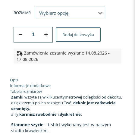
ROZMIAR
ilość
Dodaj do koszyka
KOSZULKA
DO
KARMIENIA
PIERSIĄ
Zamówienia zostanie wysłane 14.08.2026 -
ALLDAY
17.08.2026
OK
BUT
FIRST
Opis
COFFEE
Informacje dodatkowe
Tabela rozmiarów
Zamki
wszyte są w kilkucentymetrowej odległości od dekoltu,
dzięki czemu po ich rozpięciu Twój
dekolt jest całkowicie
osłonięty,
a Ty
karmisz swobodnie i dyskretnie.
S
taranne szycie
– t-shirt wykonany jest w naszym
studio krawieckim,