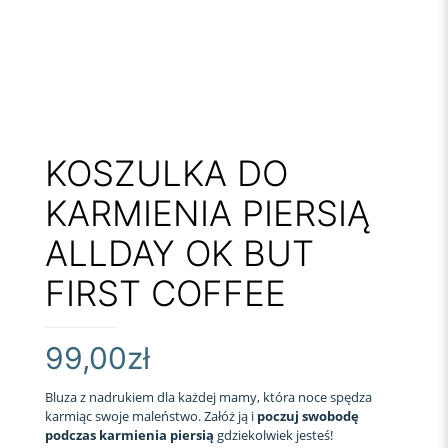
KOSZULKA DO
KARMIENIA PIERSIĄ
ALLDAY OK BUT
FIRST COFFEE
99,00
zł
Bluza z nadrukiem dla każdej mamy, która noce spędza
karmiąc swoje maleństwo. Załóż ją i
poczuj swobodę
podczas karmienia piersią
gdziekolwiek jesteś!