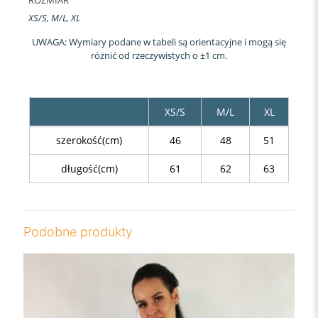
XS/S, M/L, XL
UWAGA: Wymiary podane w tabeli są orientacyjne i mogą się
różnić od rzeczywistych o ±1 cm.
XS/S
M/L
XL
szerokość(cm)
46
48
51
długość(cm)
61
62
63
Podobne produkty