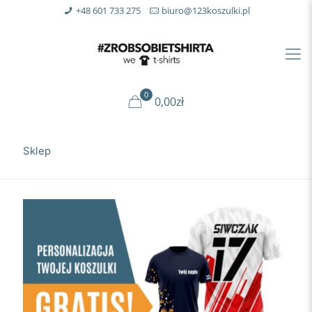
+48 601 733 275
biuro@123koszulki.pl
0
0,00zł
Sklep