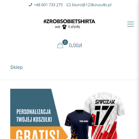
+48 601 733 275
biuro@123koszulki.pl
0
0,00zł
Sklep