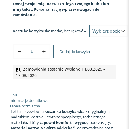
Dodaj swoje imię, nazwisko, logo Twojego klubu lub
inny tekst. Personalizację wpisz w uwagach do
zamówienia.
Koszulka koszykarska męska, bez rękawów
ilość
Dodaj do koszyka
Koszulka
koszykarska
#
3
Zamówienia zostanie wysłane 14.08.2026 -
Nocny
17.08.2026
Patrol
Opis
Informacje dodatkowe
Tabela rozmiarów
Lekka i przewiewna
koszulka koszykarska
z oryginalnym
nadrukiem. Została uszyta ze specjalnego, technicznego
materiału, który
zapewni komfort i wygodę
podczas gry.
Materiał pozwala skórze oddychać
, odprowadzając pot z