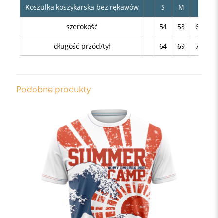
Koszulka koszykarska bez rękawów
S
M
L
X
szerokość
54
58
60
6
długość przód/tył
64
69
74
7
Podobne produkty