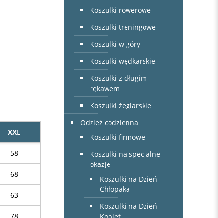
Koszulki rowerowe
Koszulki treningowe
Koszulki w góry
Koszulki wędkarskie
Koszulki z długim
rękawem
Koszulki żeglarskie
Odzież codzienna
XXL
Koszulki firmowe
58
Koszulki na specjalne
okazje
68
Koszulki na Dzień
Chłopaka
63
Koszulki na Dzień
78
Kobiet