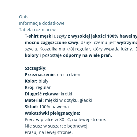
Opis
Informacje dodatkowe
Tabela rozmiarów
T-shirt męski
uszyty
z wysokiej jakości 100% bawełn
mocno zagęszczone szwy,
dzięki czemu jest
wytrzym
szycia. Koszulka ma krój regular, który wypada luźny.
kolory
i pozostaje
odporny na wiele prań.
Sz
czegóły
:
Przeznaczenie:
na co dzień
Kolor:
biały
Krój:
regular
Długość rękawa:
krótki
Materiał:
miękki w dotyku, gładki
Skład:
100% bawełna
Wskazó
wki pielęgnacyjne:
Pierz w pralce w 30 °C, na lewej stronie.
Nie susz w suszarce bębnowej.
Prasuj na lewej stronie.