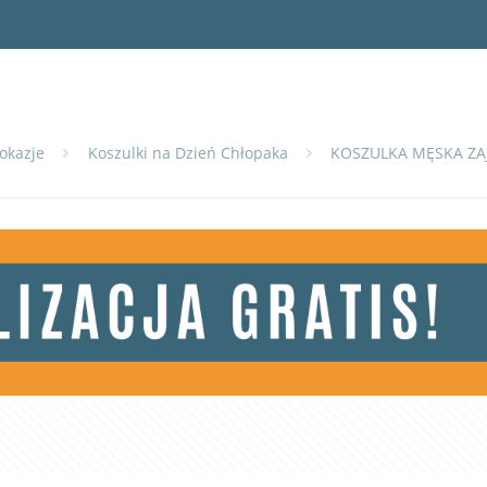
 okazje
Koszulki na Dzień Chłopaka
KOSZULKA MĘSKA ZA