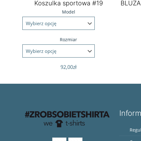
Koszulka sportowa #19
BLUZA
Model
Rozmiar
92,00
zł
Infor
Regu