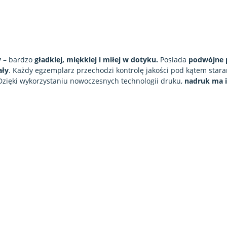
y
– bardzo
gładkiej, miękkiej i miłej w dotyku.
Posiada
podwójne p
ały
. Każdy egzemplarz przechodzi kontrolę jakości pod kątem star
 Dzięki wykorzystaniu nowoczesnych technologii druku,
nadruk ma 