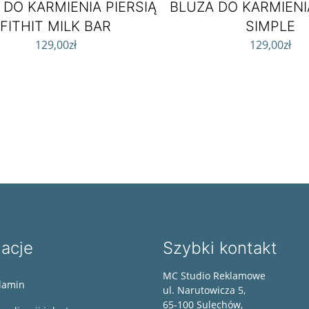
 DO KARMIENIA PIERSIĄ
BLUZA DO KARMIENI
FITHIT MILK BAR
SIMPLE
129,00
zł
129,00
zł
macje
Szybki kontakt
MC Studio Reklamowe
lamin
ul. Narutowicza 5,
65-100 Sulechów,