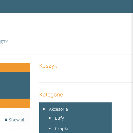
JĘTY
Koszyk
Kategorie
Akcesoria
Bufy
Show all
Czapki