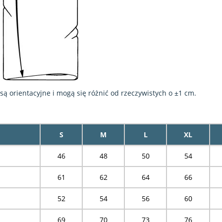
 orientacyjne i mogą się różnić od rzeczywistych o ±1 cm.
S
M
L
XL
46
48
50
54
61
62
64
66
52
54
56
60
69
70
73
76