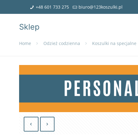
+48 601 733 275
biuro@123koszulki.pl
Sklep
Home
Odzież codzienna
Koszulki na specjalne