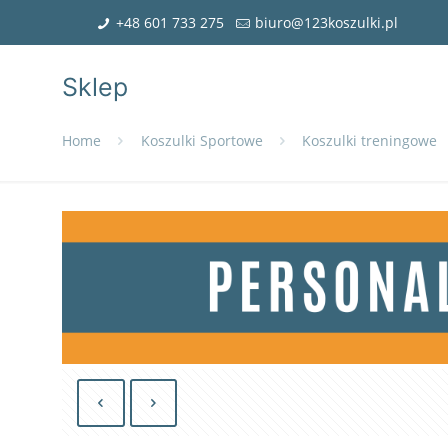
+48 601 733 275
biuro@123koszulki.pl
Sklep
Home
Koszulki Sportowe
Koszulki treningowe