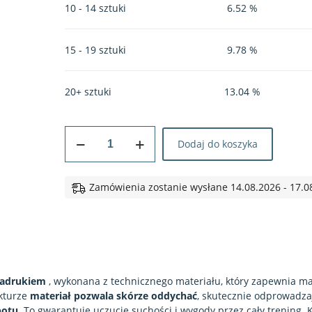
10 - 14 sztuki
6.52 %
15 - 19 sztuki
9.78 %
20+ sztuki
13.04 %
ilość
Dodaj do koszyka
Koszulka
sportowa
#167
Zamówienia zostanie wysłane 14.08.2026 - 17.0
Wilczy
Świat
nadrukiem
, wykonana z technicznego materiału, który zapewnia m
ukturze
materiał pozwala skórze oddychać
, skutecznie odprowadza
otu.
To gwarantuje uczucie suchości i wygody przez cały trening. 