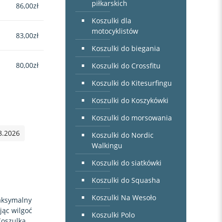
piłkarskich
86,00
zł
Koszulki dla
motocyklistów
83,00
zł
Koszulki do biegania
80,00
zł
Koszulki do Crossfitu
Koszulki do Kitesurfingu
Koszulki do Koszykówki
Koszulki do morsowania
8.2026
Koszulki do Nordic
Walkingu
Koszulki do siatkówki
Koszulki do Squasha
Koszulki Na Wesoło
aksymalny
jąc wilgoć
Koszulki Polo
Koszulka