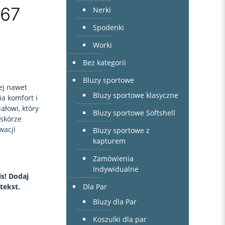
167
Nerki
Spodenki
Worki
Bez kategorii
Bluzy sportowe
ej nawet
Bluzy sportowe klasyczne
ia komfort i
łowi, który
Bluzy sportowe Softshell
 skórze
wacji
Bluzy sportowe z
kapturem
Zamówienia
Indywidualne
s! Dodaj
Dla Par
tekst.
Bluzy dla Par
Koszulki dla par