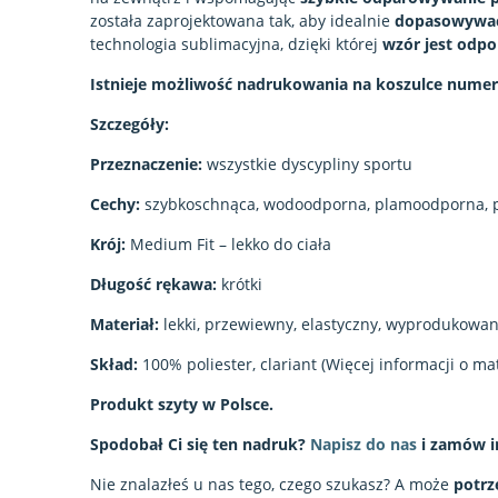
została zaprojektowana tak, aby idealnie
dopasowywać 
technologia sublimacyjna, dzięki której
wzór jest odpo
Istnieje możliwość nadrukowania na koszulce numeru
Szczegóły:
Przeznaczenie:
wszystkie dyscypliny sportu
Cechy:
szybkoschnąca, wodoodporna, plamoodporna, 
Krój:
Medium Fit – lekko do ciała
Długość rękawa:
krótki
Materiał:
lekki, przewiewny, elastyczny, wyprodukowan
Skład:
100% poliester, clariant (Więcej informacji o ma
Produkt szyty w Polsce.
Spodobał Ci się ten nadruk?
Napisz do nas
i zamów i
Nie znalazłeś u nas tego, czego szukasz? A może
potrz