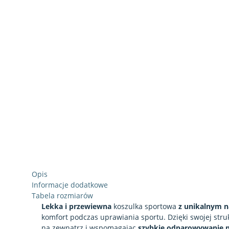
Opis
Informacje dodatkowe
Tabela rozmiarów
Lekka i przewiewna
koszulka sportowa
z unikalnym 
komfort podczas uprawiania sportu. Dzięki swojej str
na zewnątrz i wspomagając
szybkie odparowywanie p