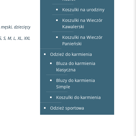
Koszulki na urodziny
Koszulki na Wieczór
Kawalerski
 męski, dziecięcy
Koszulki na Wieczór
S, S, M, L, XL, XXL
Panieński
Odzież do karmienia
Bluza do karmienia
klasyczna
Bluzy do karmienia
Simple
Koszulki do karmienia
Odzież sportowa