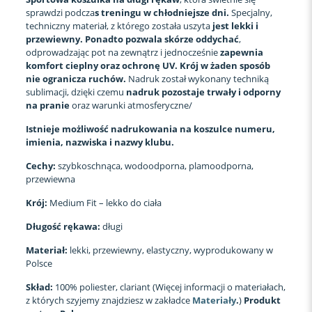
sprawdzi podcza
s treningu w chłodniejsze dni.
Specjalny,
techniczny materiał, z którego została uszyta
jest lekki i
przewiewny. Ponadto
pozwala skórze oddychać
,
odprowadzając pot na zewnątrz i jednocześnie
zapewnia
komfort cieplny oraz ochronę UV. Krój w żaden sposób
nie ogranicza ruchów.
Nadruk został wykonany techniką
sublimacji, dzięki czemu
nadruk pozostaje trwały i odporny
na pranie
oraz warunki atmosferyczne/
Istnieje możliwość nadrukowania na koszulce numeru,
imienia, nazwiska i nazwy klubu.
Cechy:
szybkoschnąca, wodoodporna, plamoodporna,
przewiewna
Krój:
Medium Fit – lekko do ciała
Długość rękawa:
długi
Materiał:
lekki, przewiewny, elastyczny, wyprodukowany w
Polsce
Skład:
100% poliester, clariant (Więcej informacji o materiałach,
z których szyjemy znajdziesz w zakładce
Materiały
.
)
Produkt