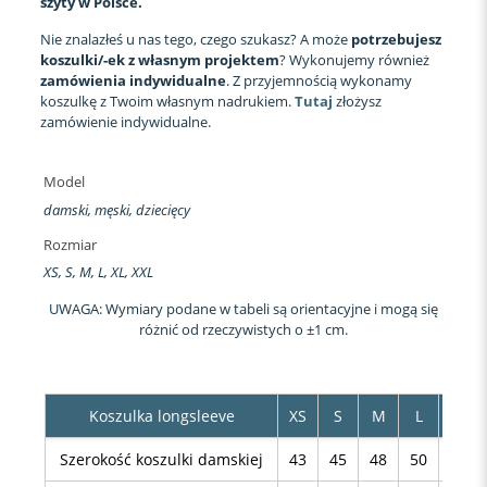
szyty w Polsce.
Nie znalazłeś u nas tego, czego szukasz? A może
potrzebujesz
koszulki/-ek z własnym projektem
? Wykonujemy również
zamówienia indywidualne
. Z przyjemnością wykonamy
koszulkę z Twoim własnym nadrukiem.
Tutaj
złożysz
zamówienie indywidualne.
Model
damski, męski, dziecięcy
Rozmiar
XS, S, M, L, XL, XXL
UWAGA: Wymiary podane w tabeli są orientacyjne i mogą się
różnić od rzeczywistych o ±1 cm.
Koszulka longsleeve
XS
S
M
L
XL
Szerokość koszulki damskiej
43
45
48
50
53