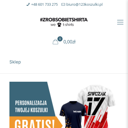
+48 601 733 275
biuro@123koszulki.pl
0
0,00zł
Sklep