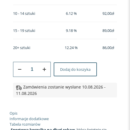
10 - 14 sztuki
6.12 %
92,00
zł
15 - 19 sztuki
9.18 %
89,00
zł
20+ sztuki
12.24 %
86,00
zł
ilość
Dodaj do koszyka
Koszulka
sportowa
longsleeve
#15
Zamówienia zostanie wysłane 10.08.2026 -
Moro
11.08.2026
militarna
Opis
Informacje dodatkowe
Tabela rozmiarów
Sportowa koszulka na długi rękaw
, która świetnie się