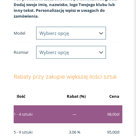
Dodaj swoje imię, nazwisko, logo Twojego klubu lub
inny tekst. Personalizację wpisz w uwagach do
zamówienia.
Model
Rozmiar
Rabaty przy zakupie większej ilości sztuk
Ilość
Rabat (%)
Cena
1 - 4
sztuki
—
98,00
zł
5 - 9 sztuki
3.06 %
95,00
zł