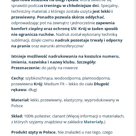
sprawdzi podcza
s treningu w chłodniejsze dni.
Specjalny,
techniczny materiał, z którego została uszyta
jest lekki i
przewiewny. Ponadto
pozwala skórze oddychać
,
odprowadzając pot na zewnątrz i jednocześnie
zapewnia
komfort cieplny oraz ochronę UV. Krój w żaden sposób
nie ogranicza ruchów.
Nadruk został wykonany techniką
sublimacji, dzięki czemu
nadruk pozostaje trwały i odporny
na pranie
oraz warunki atmosferyczne/
Istnieje możliwość nadrukowania na koszulce numeru,
imienia, nazwiska i nazwy klubu.
Szczegóły:
Przeznaczenie:
do jazdy na rowerze
Cechy:
szybkoschnąca, wodoodporna, plamoodporna,
przewiewna
Krój:
Medium Fit – lekko do ciała
Długość
rękawa:
długi
Materiał:
lekki, przewiewny, elastyczny, wyprodukowany w
Polsce
Skład:
100% poliester, clariant (Więcej informacji o materiałach,
z których szyjemy znajdziesz w zakładce
Materiały
.
)
Produkt szyty w Polsce.
Nie znalazłeś u nas tego, czego