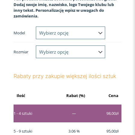
Dodaj swoje imię, nazwisko, logo Twojego klubu lub
inny tekst. Personalizację wpisz w uwagach do
zamówienia.
Model
Rozmiar
Rabaty przy zakupie większej ilości sztuk
Ilość
Rabat (%)
Cena
1 - 4
sztuki
—
98,00
zł
5 - 9 sztuki
3.06 %
95,00
zł