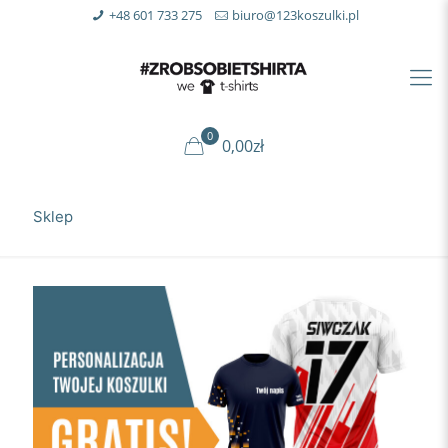
+48 601 733 275
biuro@123koszulki.pl
0
0,00zł
Sklep