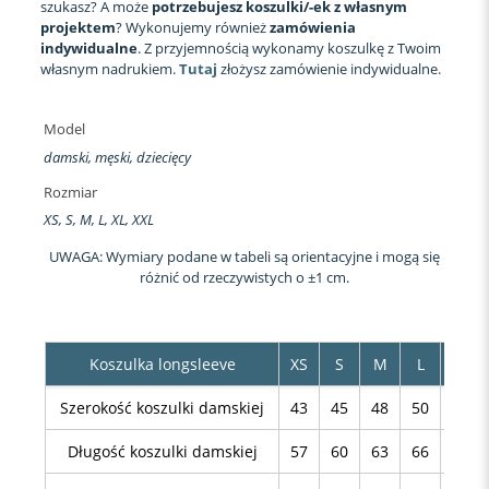
szukasz? A może
potrzebujesz koszulki/-ek z własnym
projektem
? Wykonujemy również
zamówienia
indywidualne
. Z przyjemnością wykonamy koszulkę z Twoim
własnym nadrukiem.
Tutaj
złożysz zamówienie indywidualne.
Model
damski, męski, dziecięcy
Rozmiar
XS, S, M, L, XL, XXL
UWAGA: Wymiary podane w tabeli są orientacyjne i mogą się
różnić od rzeczywistych o ±1 cm.
Koszulka longsleeve
XS
S
M
L
XL
Szerokość koszulki damskiej
43
45
48
50
53
Długość koszulki damskiej
57
60
63
66
69