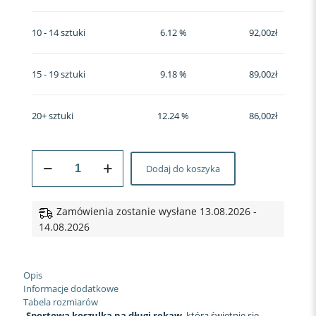
10 - 14 sztuki
6.12 %
92,00
zł
15 - 19 sztuki
9.18 %
89,00
zł
20+ sztuki
12.24 %
86,00
zł
ilość
Dodaj do koszyka
Koszulka
sportowa
longsleeve
#24
Zamówienia zostanie wysłane 13.08.2026 -
Błękitny
14.08.2026
Gradient
Opis
Informacje dodatkowe
Tabela rozmiarów
Sportowa koszulka na długi rękaw
, która świetnie się