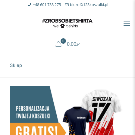
+48 601 733 275
biuro@123koszulki.pl
0
0,00zł
Sklep