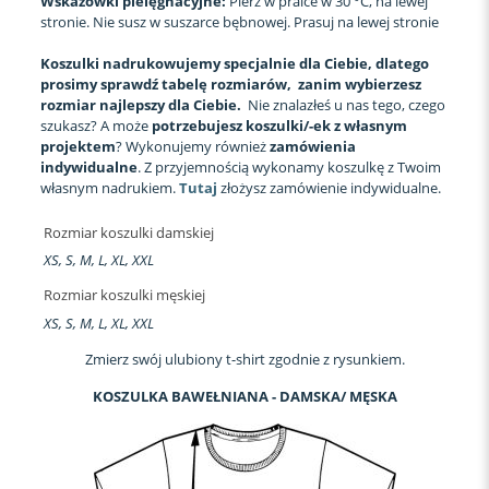
Wskazówki pielęgnacyjne:
Pierz w pralce w 30 °C, na lewej
stronie. Nie susz w suszarce bębnowej. Prasuj na lewej stronie
Koszulki nadrukowujemy specjalnie dla Ciebie, dlatego
prosimy sprawdź tabelę rozmiarów, zanim wybierzesz
rozmiar najlepszy dla Ciebie.
Nie znalazłeś u nas tego, czego
szukasz? A może
potrzebujesz koszulki/-ek z własnym
projektem
? Wykonujemy również
zamówienia
indywidualne
. Z przyjemnością wykonamy koszulkę z Twoim
własnym nadrukiem.
Tutaj
złożysz zamówienie indywidualne.
Rozmiar koszulki damskiej
XS, S, M, L, XL, XXL
Rozmiar koszulki męskiej
XS, S, M, L, XL, XXL
Zmierz swój ulubiony t-shirt zgodnie z rysunkiem.
KOSZULKA BAWEŁNIANA - DAMSKA/ MĘSKA