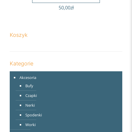
50,00
zł
Koszyk
Kategorie
Akcesoria
Bufy
Czapki
Nerki
Spodenki
Worki