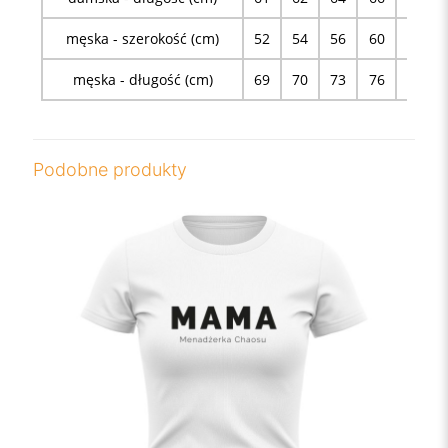
męska - szerokość (cm)
52
54
56
60
63
męska - długość (cm)
69
70
73
76
78
Podobne produkty