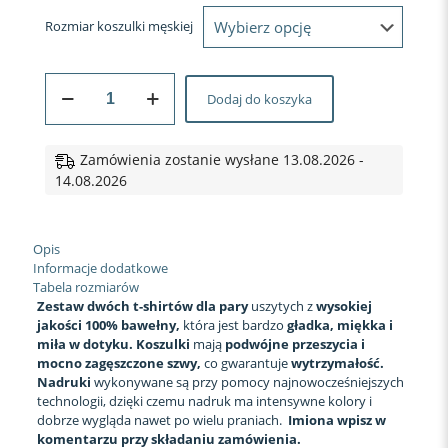
Rozmiar koszulki męskiej
ilość
Dodaj do koszyka
KOSZULKI
DLA
BABCI
I
Zamówienia zostanie wysłane 13.08.2026 -
DZIADKA
14.08.2026
MÓW
MI
PERSONALIZACJA
Opis
Informacje dodatkowe
Tabela rozmiarów
Zestaw dwóch t-shirtów dla pary
uszytych z
wysokiej
jakości 100% bawełny,
która jest bardzo
gładka, miękka i
miła w dotyku. Koszulki
mają
podwójne przeszycia i
mocno zagęszczone szwy,
co gwarantuje
wytrzymałość.
Nadruki
wykonywane są przy pomocy najnowocześniejszych
technologii, dzięki czemu nadruk ma intensywne kolory i
dobrze wygląda nawet po wielu praniach.
Imiona wpisz w
komentarzu przy składaniu zamówienia.