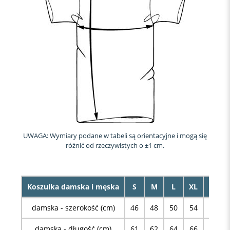
UWAGA: Wymiary podane w tabeli są orientacyjne i mogą się
różnić od rzeczywistych o ±1 cm.
Koszulka damska i męska
S
M
L
XL
XXL
damska - szerokość (cm)
46
48
50
54
58
damska - długość (cm)
61
62
64
66
68