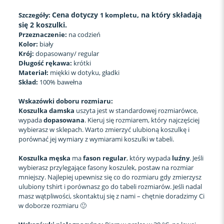
Cena dotyczy
, na który składają
Szczegóły:
1 kompletu
się 2 koszulki.
Przeznaczenie:
na codzień
Kolor:
biały
Krój:
dopasowany/ regular
Długość rękawa:
krótki
Materiał:
miękki w dotyku, gładki
Skład:
100% bawełna
Wskazówki doboru rozmiaru:
Koszulka
damska
uszyta jest w standardowej rozmiarówce,
wypada
dopasowana
. Kieruj się rozmiarem, który najczęściej
wybierasz w sklepach. Warto zmierzyć ulubioną koszulkę i
porównać jej wymiary z wymiarami koszulki w tabeli.
Koszulka męska
ma
fason regular
, który wypada
luźny
. Jeśli
wybierasz przylegające fasony koszulek, postaw na rozmiar
mniejszy. Najlepiej upewnisz się co do rozmiaru gdy zmierzysz
ulubiony tshirt i porównasz go do tabeli rozmiarów. Jeśli nadal
masz wątpliwości, skontaktuj się z nami – chętnie doradzimy Ci
w doborze rozmiaru 🙂