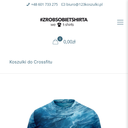
+48 601 733 275
biuro@123koszulki.pl
0
0,00zł
Koszulki do Crossfitu