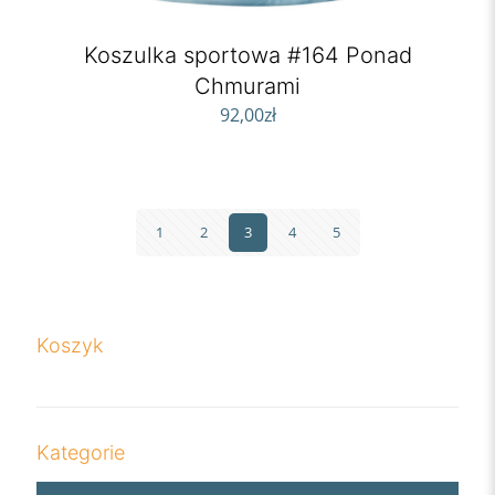
Koszulka sportowa #164 Ponad
Chmurami
92,00
zł
1
2
3
4
5
Koszyk
Kategorie