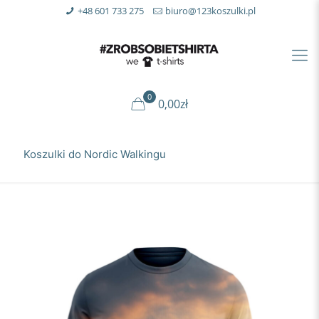
+48 601 733 275
biuro@123koszulki.pl
0
0,00zł
Koszulki do Nordic Walkingu