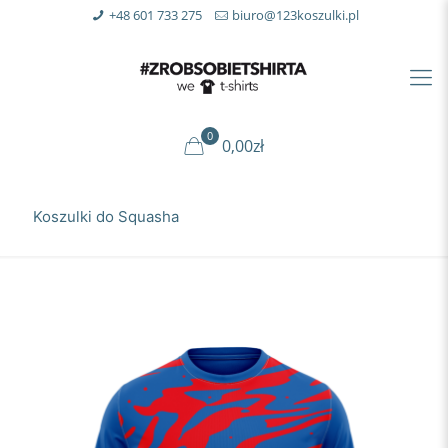
+48 601 733 275
biuro@123koszulki.pl
0
0,00zł
Koszulki do Squasha