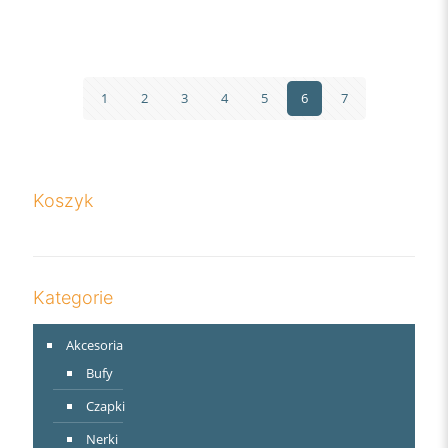
1
2
3
4
5
6
7
Koszyk
Kategorie
Akcesoria
Bufy
Czapki
Nerki