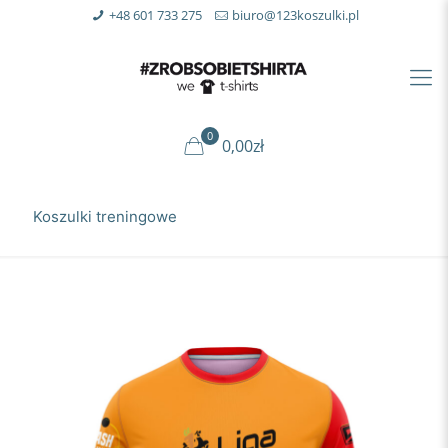
+48 601 733 275
biuro@123koszulki.pl
0
0,00zł
Koszulki treningowe