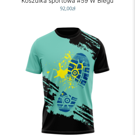
Koszulka sportowa #59 W Biegu
92,00
zł