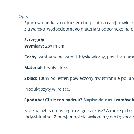
Opis
Sportowa nerka z nadrukiem fullprint na całej powierzc
z trwałego, wodoodpornego materiału odpornego na pr
Szczegóły:
Wymiary:
28×14 cm
Cechy
: zapinana na zamek błyskawiczny, pasek z klam
Materiał:
trwały i lekki
Skład:
100% poliester, powleczony dwustronnie poliu
Produkt szyty w Polsce.
Spodobał Ci się ten nadruk?
Napisz do nas
i zamów i
Nie znalazłeś u nas tego, czego szukasz? A może pot
indywidualne. Z przyjemnością wykonamy nerkę spor