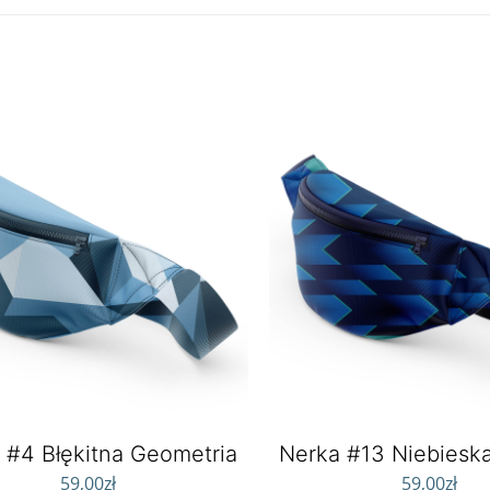
 #4 Błękitna Geometria
Nerka #13 Niebiesk
59,00
zł
59,00
zł