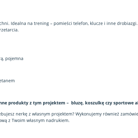
hni. Idealna na trening – pomieści telefon, klucze i inne drobiazg
zetarcia.
rą, pojemna
retanem
nne produkty z tym projektem – bluzę, koszulkę czy sportowe a
rzebujesz nerkę z własnym projektem? Wykonujemy również zamówi
tową z Twoim własnym nadrukiem.