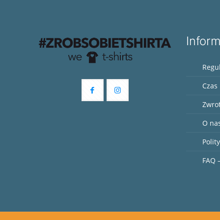
Infor
Regu
Czas 
Zwro
O na
Polit
FAQ –