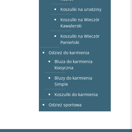
Koszulki na urodziny
Koszulki na Wieczór
Kawalerski
Koszulki na Wieczór
Panieński
Odzież do karmienia
Bluza do karmienia
klasyczna
Bluzy do karmienia
Simple
Koszulki do karmienia
Odzież sportowa