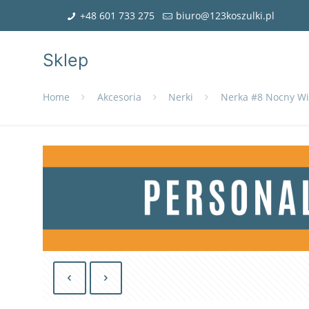
+48 601 733 275
biuro@123koszulki.pl
Sklep
Home
Akcesoria
Nerki
Nerka #8 Nocny Wi