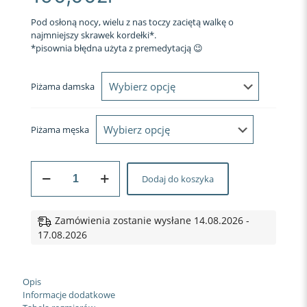
Pod osłoną nocy, wielu z nas toczy zaciętą walkę o
najmniejszy skrawek kordełki*.
*pisownia błędna użyta z premedytacją 😉
Piżama damska
Piżama męska
ilość
Dodaj do koszyka
PIŻAMY
DLA
PAR
ODDAWAJ
Zamówienia zostanie wysłane 14.08.2026 -
KORDŁĘ
17.08.2026
krata
Opis
Informacje dodatkowe