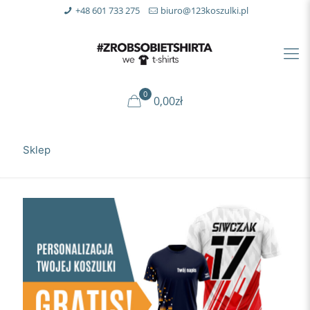
+48 601 733 275
biuro@123koszulki.pl
0
0,00zł
Sklep