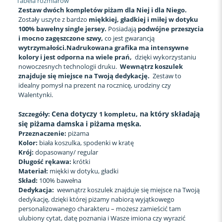
Tabela rozmiarów
Zestaw dwóch kompletów piżam dla Niej i dla Niego.
Zostały uszyte z bardzo
miękkiej, gładkiej i miłej w dotyku
100% bawełny single jersey.
Posiadają
podwójne przeszycia
i mocno zagęszczone szwy,
co jest gwarancją
wytrzymałości.Nadrukowana grafika ma intensywne
kolory i jest odporna na wiele prań,
dzięki wykorzystaniu
nowoczesnych technologii druku.
Wewnątrz koszulek
znajduje się miejsce na Twoją dedykację.
Zestaw to
idealny pomysł na prezent na rocznicę, urodziny czy
Walentynki.
Cena dotyczy
, na który składają
Szczegóły:
1 kompletu
się piżama damska i piżama męska.
Przeznaczenie:
piżama
Kolor:
biała koszulka, spodenki w kratę
Krój:
dopasowany/ regular
Długość rękawa:
krótki
Materiał:
miękki w dotyku, gładki
Skład:
100% bawełna
Dedykacja:
wewnątrz koszulek znajduje się miejsce na Twoją
dedykację, dzięki której piżamy nabiorą wyjątkowego
personalizowanego charakteru – możesz zamieścić tam
ulubiony cytat, datę poznania i Wasze imiona czy wyrazić