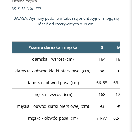
Piżama męska
XS, S, M, L, XL, XXL
UWAGA: Wymiary podane w tabeli są orientacyjne i mogą się
różnić od rzeczywistych o ±1 cm.
Piżama damska i męska
S
M
damska - wzrost (cm)
164
168
damska - obwód klatki piersiowej (cm)
88
92
damska - obwód pasa (cm)
66-68
69-72
męska - wzrost (cm)
168
176
męska - obwód klatki piersiowej (cm)
93
99
męska - obwód pasa (cm)
74-77
82-85