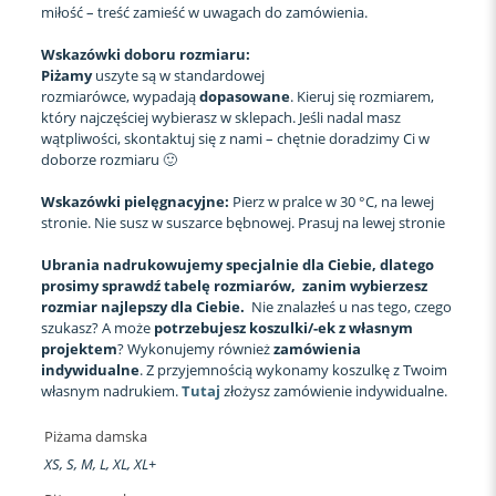
miłość – treść zamieść w uwagach do zamówienia.
Wskazówki doboru rozmiaru:
Piżamy
uszyte są w standardowej
rozmiarówce, wypadają
dopasowane
. Kieruj się rozmiarem,
który najczęściej wybierasz w sklepach. Jeśli nadal masz
wątpliwości, skontaktuj się z nami – chętnie doradzimy Ci w
doborze rozmiaru 🙂
Wskazówki pielęgnacyjne:
Pierz w pralce w 30 °C, na lewej
stronie. Nie susz w suszarce bębnowej. Prasuj na lewej stronie
Ubrania nadrukowujemy specjalnie dla Ciebie, dlatego
prosimy sprawdź tabelę rozmiarów, zanim wybierzesz
rozmiar najlepszy dla Ciebie.
Nie znalazłeś u nas tego, czego
szukasz? A może
potrzebujesz koszulki/-ek z własnym
projektem
? Wykonujemy również
zamówienia
indywidualne
. Z przyjemnością wykonamy koszulkę z Twoim
własnym nadrukiem.
Tutaj
złożysz zamówienie indywidualne.
Piżama damska
XS, S, M, L, XL, XL+